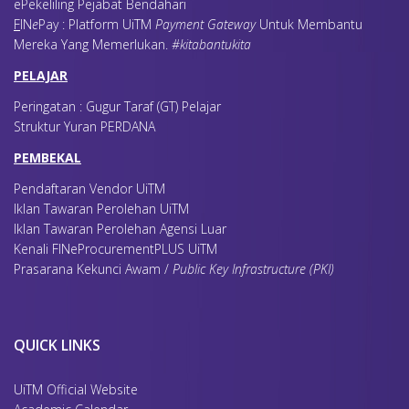
ePekeliling Pejabat Bendahari
F
IN
e
Pay : Platform UiTM
Payment Gateway
Untuk Membantu
Mereka Yang Memerlukan
.
#kitabantukita
PELAJAR
Peringatan : Gugur Taraf (GT) Pelajar
Struktur Yuran PERDANA
PEMBEKAL
Pendaftaran Vendor UiTM
Iklan Tawaran Perolehan UiTM
Iklan Tawaran Perolehan Agensi Luar
Kenali FINeProcurementPLUS UiTM
Prasarana Kekunci Awam /
Public Key Infrastructure (PKI)
QUICK LINKS
UiTM Official Website