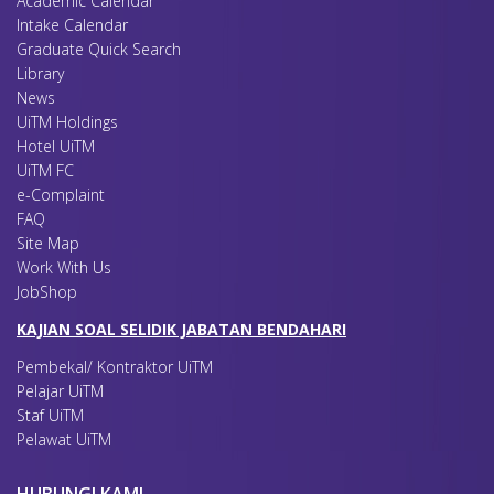
Academic Calendar
Intake Calendar
Graduate Quick Search
Library
News
UiTM Holdings
Hotel UiTM
UiTM FC
e-Complaint
FAQ
Site Map
Work With Us
JobShop
KAJIAN SOAL SELIDIK JABATAN BENDAHARI
Pembekal/ Kontraktor UiTM
Pelajar UiTM
Staf UiTM
Pelawat UiTM