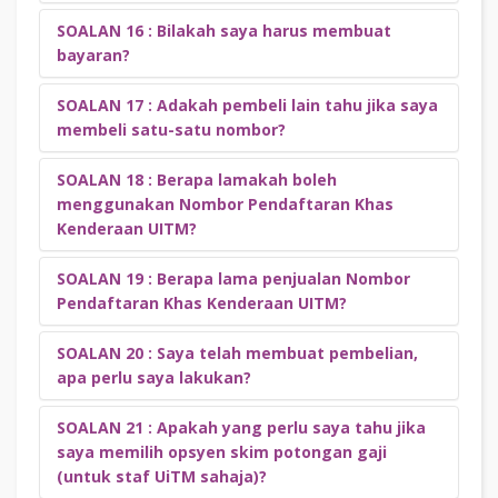
dibuat dan kelulusan pembelian yang telah dibuat.
SOALAN 16 : Bilakah saya harus membuat
Pembeli hanya boleh melakukan pembayaran secara dalam
bayaran?
talian melalui Portal UITMNO sahaja. Sila klik
SINI
untuk
mengetahui kaedah bayaran tersebut.
SOALAN 17 : Adakah pembeli lain tahu jika saya
Bayaran boleh dibuat melalui Portal UITMNO secara atas
membeli satu-satu nombor?
talian selepas memilih Nombor Pendaftaran Khas
Kenderaan UITM.
SOALAN 18 : Berapa lamakah boleh
YA, setelah pembelian dibuat Nombor Pendaftaran Khas
menggunakan Nombor Pendaftaran Khas
Kenderaan UITM akan mengeluarkan status telah
Kenderaan UITM?
ditempah. Dan sekiranya telah diluluskan pembeliannya,
tidak akan dipaparkan nombor plat yang telah diluluskan.
SOALAN 19 : Berapa lama penjualan Nombor
Selama -lamanya, seperti yang telah ditetapkan oleh pihak
Pendaftaran Khas Kenderaan UITM?
Jabatan Pengangkutan Jalan (JPJ).
SOALAN 20 :
Saya telah membuat pembelian,
Penjualan, pembelian dan pendaftaran Nombor Pendaftaran
apa perlu saya lakukan?
Khas Kenderaan UITM akan dijalankan sehingga 30
November 2025.
SOALAN 21 : Apakah yang perlu saya tahu jika
Emel kelulusan pembelian akan diberikan dalam tempoh 3
saya memilih opsyen skim potongan gaji
(tiga) hari bekerja selepas pembelian dibuat, sijil
(untuk staf UiTM sahaja)?
pendaftaran Nombor Pendaftaran Khas Kenderaan UITM