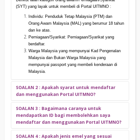
(SYT) yang layak untuk membeli di Portal UITMNO :
Individu: Penduduk Tetap Malaysia (PTM) dan
Orang Awam Malaysia (MAL) yang berumur 18 tahun
dan ke atas.
Perniagaan/Syarikat: Perniagaan/Syarikat yang
berdaftar.
Warga Malaysia yang mempunyai Kad Pengenalan
Malaysia dan Bukan Warga Malaysia yang
mempunyai passport yang membeli kenderaan di
Malaysia.
SOALAN 2 : Apakah syarat untuk mendaftar
dan menggunakan Portal UITMNO?
SOALAN 3 : Bagaimana caranya untuk
Individu/Perniagaan/Syarikat perlu mempunyai kad kredit
mendapatkan ID bagi membolehkan saya
atau perbankan atas talian bagi memudahkan proses
mendaftar dan menggunakan Portal UITMNO?
transaksi dilakukan. Syarat-syarat lain tertakluk kepada
kelulusan pihak Jabatan Pengangkutan Jalanraya (JPJ).
SOALAN 4 : Apakah jenis emel yang sesuai
Individu/Perniagaan/Syarikat yang layak
TIDAK PERLU