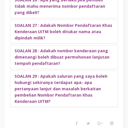
Sijil Pendaftaran yang diberikan akan dianggap luput dan
Nombor Pendaftaran Khas Kenderaan UiTM, Pejabat
tidak mahu menerima nombor pendaftaran
tidak sah. Pihak pembeli perlu membuat permohonan
Bendahari UiTM Shah Alam.
yang dibeli?
perlanjutan tempoh dan dikenakan caj seperti yang telah
ditetapkan.
SOALAN 27 : Adakah Nombor Pendaftaran Khas
Nombor Pendaftaran Khas Kenderaan UITM yang telah
Kenderaan UiTM boleh ditukar nama atau
dibeli akan ditarik balik tanpa sebarang notis dan bayaran
dipindah milik?
yang telah dibuat TIDAK akan dikembalikan dan menjadi
hasil UiTM.
SOALAN 28 : Adakah nombor kenderaan yang
YA,dibenarkan. Bagi urusan permohonan pertukaran nama,
dimenangi boleh dibuat permohonan lanjutan
sila klik
SINI
.
tempoh pendaftaran?
SOALAN 29 : Apakah saluran yang saya boleh
YA, dibenarkan. Bagi urusan permohonan perlanjutan
hubungi sekiranya terdapat apa- apa
tempoh pendaftaran, sila klik
SINI
.
pertanyaan lanjut dan masalah berkaitan
pembelian Nombor Pendaftaran Khas
Kenderaan UITM?
Sila hubungi pegawai Khidmat Pelanggan UiTM di +603
5544 3357 / 3269 / 011 5697 7582 untuk mendapatkan
bantuan atau pertanyaan lanjut.