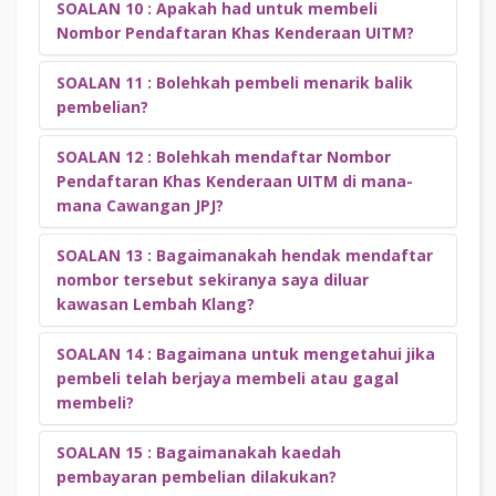
SOALAN 10 :
Apakah had untuk membeli
Harga bagi setiap nombor kenderaan adalah mengikut
Nombor Pendaftaran Khas Kenderaan UITM?
kategori yang boleh dilihat di
SINI
.
SOALAN 11 : Bolehkah pembeli menarik balik
Tiada had untuk membuat pembelian Nombor Pendaftaran
pembelian?
Khas Kenderaan UITM.
SOALAN 12 : Bolehkah mendaftar Nombor
TIDAK. Pembeli tidak dibenarkan menarik balik pembelian
Pendaftaran Khas Kenderaan UITM di mana-
yang sudah dilakukan.
mana Cawangan JPJ?
SOALAN 13 : Bagaimanakah hendak mendaftar
Tidak boleh, hanya cawangan JPJ yang tertera sahaja
nombor tersebut sekiranya saya diluar
seperti di dalam surat kelulusan yang diberikan.
kawasan Lembah Klang?
SOALAN 14 :
Bagaimana untuk mengetahui jika
Pembeli boleh dapatkan nombor telefon ‘runner’ daripada
pembeli telah berjaya membeli atau gagal
pihak UiTM bagi membantu pembeli membuat pendaftaran
membeli?
di cawangan JPJ seperti yang dinyatakan dalam surat
kelulusan.
SOALAN 15 : Bagaimanakah kaedah
Pentadbir sistem akan menghantar emel makluman kepada
pembayaran pembelian dilakukan?
pembeli untuk memaklumkan status bayaran yang telah