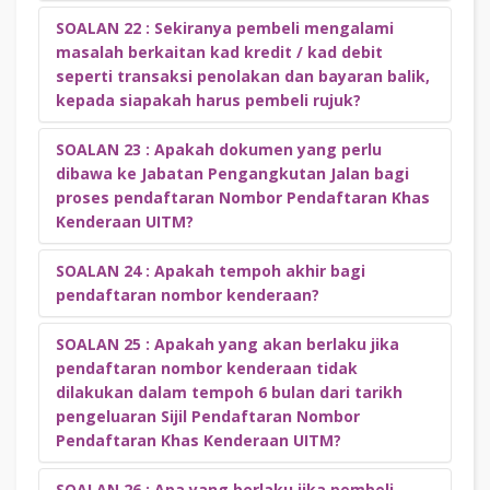
boleh diambil di Unit Jualan Nombor Pendaftaran Khas
Kenderaan UITM, Pejabat Bendahari, Aras 3, Bangunan
SOALAN 22 : Sekiranya pembeli mengalami
Tawaran skim potongan gaji untuk bidaan sesi kedua ini
Canseleri Tuanku Syed Sirajuddin UiTM Shah Alam atau
masalah berkaitan kad kredit / kad debit
hanya untuk Nombor Pendaftaran Khas Kenderaan UITM
boleh dihantar secara pos ke rumah. Bagi urusan
seperti transaksi penolakan dan bayaran balik,
dari kategori Terhad sahaja.
pengeposan sila klik
SINI
.
kepada siapakah harus pembeli rujuk?
SOALAN 23 : Apakah dokumen yang perlu
Sekiranya terdapat sebarang masalah yang melibatkan kad
dibawa ke Jabatan Pengangkutan Jalan bagi
kredit / kad debit, pembeli boleh terus berhubung dengan
proses pendaftaran Nombor Pendaftaran Khas
bank pengeluar kad kredit / kad debit (issuer).
Kenderaan UITM?
SOALAN 24 : Apakah tempoh akhir bagi
Pembeli perlu hadir ke JPJ Cawangan Wangsa Maju atau
pendaftaran nombor kenderaan?
JPJ Cawangan Padang Jawa dan bawa bersama dokumen
seperti dibawah:
SOALAN 25 : Apakah yang akan berlaku jika
Tempoh akhir bagi pendaftaran nombor kenderaan adalah 6
Cetakan Sijil Asal daripada pihak Unit Jualan
pendaftaran nombor kenderaan tidak
bulan dari tarikh pengeluaran Sijil Pendaftaran Nombor
Nombor Pendaftaran Khas Kenderaan UiTM, Pejabat
dilakukan dalam tempoh 6 bulan dari tarikh
Pendaftaran Khas Kenderaan UITM.
Bendahari UiTM Shah Alam.
pengeluaran Sijil Pendaftaran Nombor
Salinan Kad Pengenalan/Salinan Identiti Pengenalan
Pendaftaran Khas Kenderaan UITM?
Syarikat.
Salinan Pengesahan emel ke JPJ dari Unit Jualan
SOALAN 26 : Apa yang berlaku jika pembeli