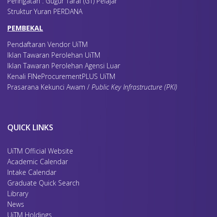
Peringatan : Gugur Taraf (GT) Pelajar
Struktur Yuran PERDANA
PEMBEKAL
Pendaftaran Vendor UiTM
Iklan Tawaran Perolehan UiTM
Iklan Tawaran Perolehan Agensi Luar
Kenali FINeProcurementPLUS UiTM
3(a) UiTM Postgraduate Assistance (UPTA)
Click here
Prasarana Kekunci Awam /
Public Key Infrastructure (PKI)
QUICK LINKS
UiTM Official Website
Academic Calendar
Intake Calendar
Graduate Quick Search
Library
News
UiTM Holdings