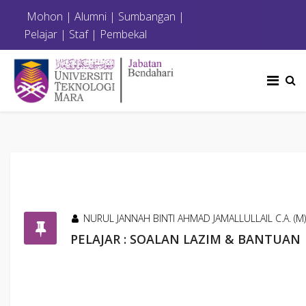
Mohon
|
Alumni
|
Sumbangan
|
Pelajar
|
Staf
|
Pembekal
NURUL JANNAH BINTI AHMAD JAMALLULLAIL C.A. (M)
PELAJAR : SOALAN LAZIM & BANTUAN