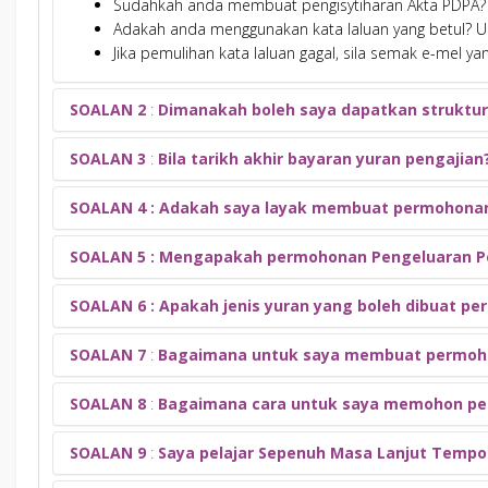
Sudahkah anda membuat pengisytiharan Akta PDPA? 
Adakah anda menggunakan kata laluan yang betul? U
Jika pemulihan kata laluan gagal, sila semak e-mel yan
SOALAN 2
:
Dimanakah boleh saya dapatkan struktur
SOALAN 3
:
Bila tarikh akhir bayaran yuran pengajian
Jawapan:
Struktur yuran boleh didapati berdasarkan status pendaftaran pel
SOALAN 4 : Adakah saya layak membuat permohonan
Jawapan:
Bagi pelajar baru yang masih belum mendaftar dan b
Tarikh akhir bayaran yuran boleh dirujuk pada Kalendar Akademi
laman web rasmi Pejabat Bendahari melalui pautan b
SOALAN 5 : Mengapakah permohonan Pengeluaran Pe
Jawapan:
Bagi pelajar yang telah mendaftar dan berstatus akti
Kalendar Akademik UiTM
Syarat kelayakan Pengeluaran Pendidikan iAkaun KWSP, boleh dir
SOALAN 6 : Apakah jenis yuran yang boleh dibuat 
Jawapan:
Syarat Kelayakan Pengeluaran iAkaun KWSP
Kelulusan permohonan Pengeluaran Pendidikan iAkaun KWSP adal
SOALAN 7
:
Bagaimana untuk saya membuat permohon
Di antara punca permohonan ditolak yang kerap berlaku adalah
bil yang telah dibayar) yang tidak tepat.
SOALAN 8
:
Bagaimana cara untuk saya memohon pem
Jawapan:
Sehubungan itu, saudara/saudari perlu perlu berhati-hati keti
Bil yuran kolej kediaman dijana oleh Unit Kolej di sistem eHEP.
SOALAN 9
:
Saya pelajar Sepenuh Masa Lanjut Tempoh
Jawapan:
Panduan permohonan Pengeluaran Pendidikan iAkaun KWSP, bole
Sehubungan itu, saudara / saudari pelajar perlu mengemukakan 
Bagi pelajar yang ingin membuat permohonan pemulangan yura