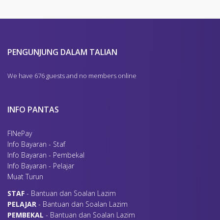
https://fpx.uitm.edu.my/byrnpel/bendahar
2. BANTUAN ZAKAT PELAJAR
Link Pembayaran Yuran Dalam Talian (Selain
Permohonan bantuan zakat pelajar boleh dibuat melalui
link
beriku
PENGUNJUNG DALAM TALIAN
SILA PASTIKAN RESIT RASMI DICETAK DAN DISIMPAN
We have 676 guests and no members online
3. BANTUAN KEWANGAN PELAJAR PASCASISWAZAH
Berikut adalah senarai bantuan kewangan bagi pelajar pascasisw
INFO PANTAS
FINePay
Info Bayaran - Staf
Info Bayaran - Pembekal
Info Bayaran - Pelajar
Muat Turun
S
TAF
- Bantuan dan Soalan Lazim
P
ELAJAR
- Bantuan dan Soalan Lazim
P
EMBEKAL
- Bantuan dan Soalan Lazim