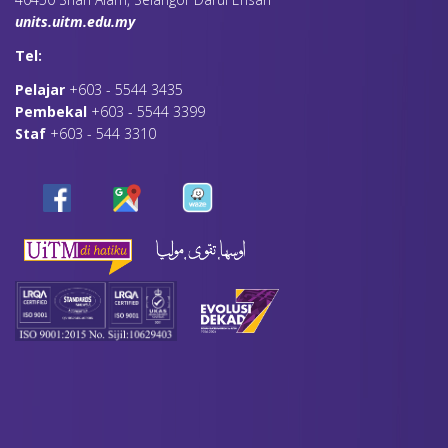
units.uitm.edu.my
Tel:
Pelajar
+603 - 5544 3435
Pembekal
+603 - 5544 3399
Staf
+603 - 544 3310
3(b)
Conference Support Fund (CSF)
Click here