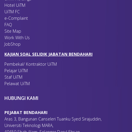
Hotel UiTM
UiTM FC
e-Complaint
FAQ
Mengisi Borang Permohonan Menarik Diri melalui s
Site Map
Mengisi Borang Permohonan Pemulangan Yuran mela
Work With Us
- Pemulangan 80% Yuran Pengajian dan Yuran Perkhidma
JobShop
KAJIAN SOAL SELIDIK JABATAN BENDAHARI
4
.
Pelajar baharu yang memohon menarik diri SELEPAS TE
membayar bil pada kadar penuh.
Pembekal/ Kontraktor UiTM
Pelajar UiTM
Staf UiTM
5.
Pelajar lama yang telah membuat pendaftaran kursus d
Pelawat UiTM
Memaklumkan kepada Bahagian Kewangan Pelajar &
HUBUNGI KAMI
bil (
20% Yuran Pengajian & Yuran Perkhidmatan
PELAJAR SEPENUH MASA LANJUTAN (SML)
.
PEJABAT BENDAHARI
Aras 3, Bangunan Canseleri Tuanku Syed Sirajuddin,
Universiti Teknologi MARA,
40450 Shah Alam, Selangor Darul Ehsan