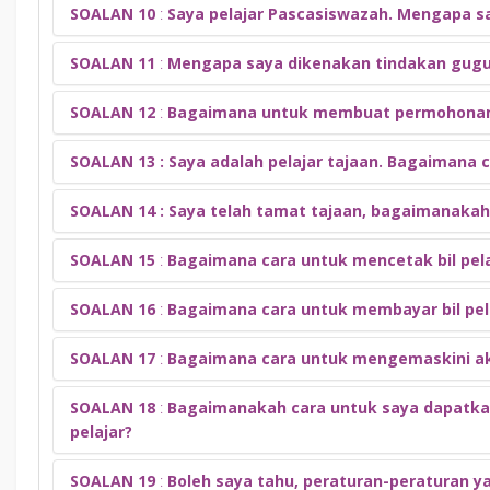
Panduan Pengeluaran Pendidikan iAkaun KWSP
SOALAN 10
:
Saya pelajar Pascasiswazah. Mengapa sa
Jawapan:
Borang Permohonan Pemulangan Yuran
SOALAN 11
:
Mengapa saya dikenakan tindakan gugu
Jawapan:
SOALAN 12
:
Bagaimana untuk membuat permohonan
Jawapan:
SOALAN 13 : Saya adalah pelajar tajaan. Bagaima
Jawapan:
Permohonan penangguhan pembayaran yuran adalah mengikut pe
SOALAN 14 : Saya telah tamat tajaan, bagaimanakah
Jawapan:
Bagi pelajar prasiswazah (selain dari pelajar iCEPS):
Pelajar tajaan tidak perlu memohon kelulusan bagi penangguhan
SOALAN 15
:
Bagaimana cara untuk mencetak bil pela
Jawapan:
Bagi mengelakkan pelajar dari digugur taraf, pelajar bole
Walau bagaimanapun, pelajar perlu mengemaskini status tajaan s
Saudara / saudari pelajar boleh mengemaskini maklumat tajaan se
Tempoh akhir bayaran yuran pengajian bagi pelajar yang di
SOALAN 16
:
Bagaimana cara untuk membayar bil pel
Jawapan:
tajaan di seksyen 1 Maklumat Pendapatan.
Kalendar Akademik UiTM
SOALAN 17
:
Bagaimana cara untuk mengemaskini aka
Jawapan:
Borang permohonan penangguhan pembayaran yuran pelajar
Fees Deferment Online Application Form
SOALAN 18
:
Bagaimanakah cara untuk saya dapatkan
Jawapan:
pelajar?
Bagi pelajar pascasiswazah:
Sila layari laman Web berikut:
edeferment IPSis
SOALAN 19
:
Boleh saya tahu, peraturan-peraturan ya
Jawapan: