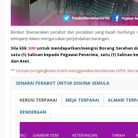
Berikut disenaraikan perabot dan peralatan yang masih berfungsi
temujanji dalam menguruskan perpindahan barangan.
Sila klik
SINI
untuk mendapatkan/mengisi Borang Serahan dan 
satu (1) Salinan kepada Pegawai Penerima, satu (1) Salinan 
dan Aset.
** Urusan pengangkutan boleh menggunakan kenderaan UiTM, dan ian
SENARAI PERABOT UNTUK DIGUNA SEMULA
KERUSI TERPAKAI
MEJA TERPAKAI
ALMARI
TERP
KENDERAAN
NO
GAMBAR ITEM
KETERANGAN
TARIKH
K