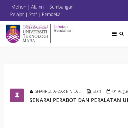
Mohon
|
Alumni
|
Sumbangan
|
Pelajar
|
Staf
|
Pembekal
SHAHRUL AFZAR BIN LAILI
Staff
04 Augu
SENARAI PERABOT DAN PERALATAN U