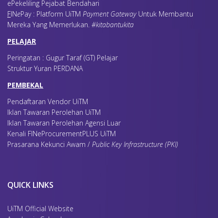
ePekeliling Pejabat Bendahari
F
IN
e
Pay : Platform UiTM
Payment Gateway
Untuk Membantu
Mereka Yang Memerlukan
.
#kitabantukita
PELAJAR
Peringatan : Gugur Taraf (GT) Pelajar
Struktur Yuran PERDANA
PEMBEKAL
Pendaftaran Vendor UiTM
Iklan Tawaran Perolehan UiTM
Iklan Tawaran Perolehan Agensi Luar
Kenali FINeProcurementPLUS UiTM
Prasarana Kekunci Awam /
Public Key Infrastructure (PKI)
QUICK LINKS
UiTM Official Website