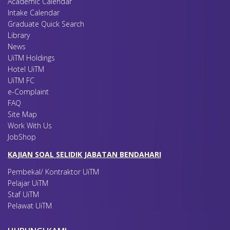
Academic Calendar
Intake Calendar
Graduate Quick Search
Library
News
UiTM Holdings
Hotel UiTM
UiTM FC
e-Complaint
FAQ
Site Map
Work With Us
JobShop
KAJIAN SOAL SELIDIK JABATAN BENDAHARI
Pembekal/ Kontraktor UiTM
Pelajar UiTM
Staf UiTM
Pelawat UiTM