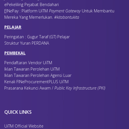
ePekeliling Pejabat Bendahari
F
IN
e
Pay : Platform UiTM
Payment Gateway
Untuk Membantu
Mereka Yang Memerlukan
.
#kitabantukita
PELAJAR
Peringatan : Gugur Taraf (GT) Pelajar
Struktur Yuran PERDANA
PEMBEKAL
Pendaftaran Vendor UiTM
Iklan Tawaran Perolehan UiTM
Iklan Tawaran Perolehan Agensi Luar
Kenali FINeProcurementPLUS UiTM
Prasarana Kekunci Awam /
Public Key Infrastructure (PKI)
QUICK LINKS
UiTM Official Website