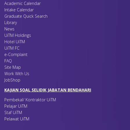
Academic Calendar
Intake Calendar
Graduate Quick Search
Library
News
UiTM Holdings
Hotel UiTM
UiTM FC
e-Complaint
FAQ
Site Map
Work With Us
JobShop
KAJIAN SOAL SELIDIK JABATAN BENDAHARI
Pembekal/ Kontraktor UiTM
Pelajar UiTM
Staf UiTM
Pelawat UiTM