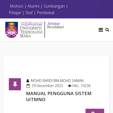
Mohon
|
Alumni
|
Sumbangan
|
Pelajar
|
Staf
|
Pembekal
MOHD RAFIDI BIN MOHD SAMAN
29 December 2023
Hits: 10236
MANUAL PENGGUNA SISTEM
UiTMNO