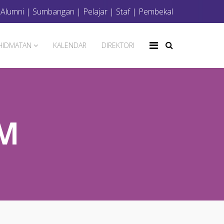
|
Alumni
|
Sumbangan
|
Pelajar
|
Staf
|
Pembekal
HIDMATAN
KALENDAR
DIREKTORI
TM