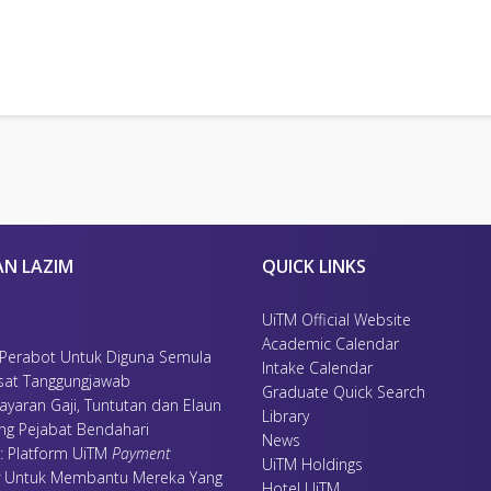
AN LAZIM
QUICK LINKS
UiTM Official Website
Academic Calendar
 Perabot Untuk Diguna Semula
Intake Calendar
sat Tanggungjawab
Graduate Quick Search
ayaran Gaji, Tuntutan dan Elaun
Library
ing Pejabat Bendahari
News
 : Platform UiTM
Payment
UiTM Holdings
Untuk Membantu Mereka Yang
Hotel UiTM