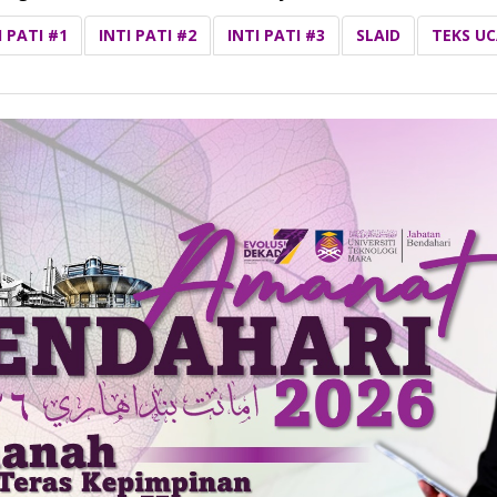
I PATI #1
INTI PATI #2
INTI PATI #3
SLAID
TEKS U