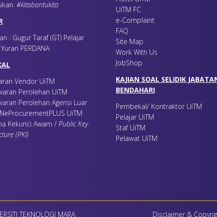
ukan
.
#kitabantukita
UiTM FC
e-Complaint
R
FAQ
an : Gugur Taraf (GT) Pelajar
Site Map
r Yuran PERDANA
Work With Us
JobShop
KAL
KAJIAN SOAL SELIDIK JABATA
aran Vendor UiTM
BENDAHARI
awaran Perolehan UiTM
waran Perolehan Agensi Luar
Pembekal/ Kontraktor UiTM
FINeProcurementPLUS UiTM
Pelajar UiTM
na Kekunci Awam /
Public Key
Staf UiTM
cture (PKI)
Pelawat UiTM
ERSITI TEKNOLOGI MARA
Disclaimer & Copyrig