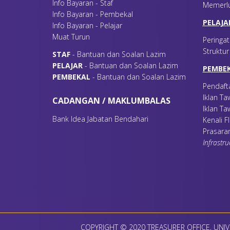
Info Bayaran - Staf
Memerl
Info Bayaran - Pembekal
PELAJA
Info Bayaran - Pelajar
Muat Turun
Peringat
Struktu
S
TAF
- Bantuan dan Soalan Lazim
P
ELAJAR
- Bantuan dan Soalan Lazim
PEMBE
P
EMBEKAL
- Bantuan dan Soalan Lazim
Pendaft
Iklan T
CADANGAN / MAKLUMBALAS
Iklan Ta
Bank Idea Jabatan Bendahari
Kenali 
Prasara
Infrastru
MANTAN BENDAHARI
COPYRIGHT © 2020 TREASURER OFFICE, UNIV