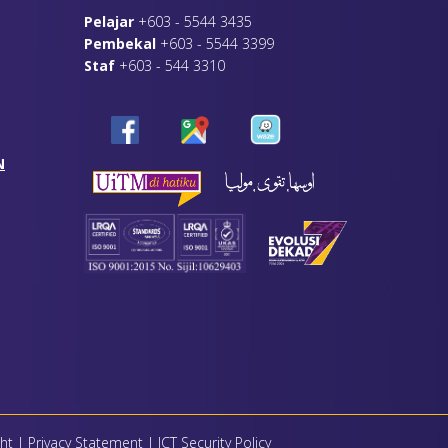
Pelajar
+603 - 5544 3435
Pembekal
+603 - 5544 3399
Staf
+603 - 544 3310
N
ht
|
Privacy Statement
|
ICT Security Policy