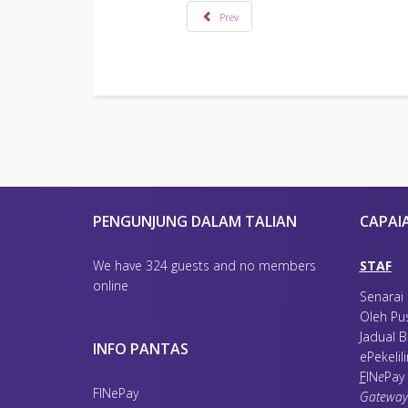
Prev
PENGUNJUNG DALAM TALIAN
CAPAI
We have 324 guests and no members
STAF
online
Senarai
Oleh Pu
Jadual B
INFO PANTAS
ePekelil
F
IN
e
Pay
FINePay
Gateway