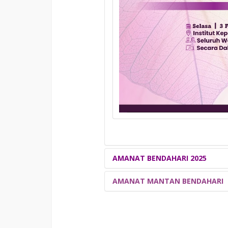
AMANAT BENDAHARI 2025
AMANAT MANTAN BENDAHARI
(Sila klik pada tab dan poster
JEMPUTAN
INTIPATI
SL
TAHUN 2010-2018