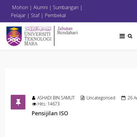
Mohon
|
Alumni
|
Sumbangan
|
Pelajar
|
Staf
|
Pembekal
ASHADI BIN SAMUT
Uncategorised
26 A
Hits: 14673
Pensijilan ISO