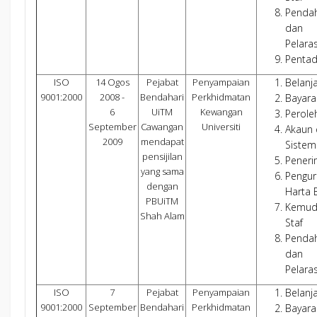
Penda
dan
Pelara
Pentad
ISO
14 Ogos
Pejabat
Penyampaian
Belanj
9001:2000
2008 -
Bendahari
Perkhidmatan
Bayara
6
UiTM
Kewangan
Perole
September
Cawangan
Universiti
Akaun
2009
mendapat
Sistem
pensijilan
Pener
yang sama
Pengur
dengan
Harta 
PBUiTM
Kemud
Shah Alam
Staf
Penda
dan
Pelara
ISO
7
Pejabat
Penyampaian
Belanj
9001:2000
September
Bendahari
Perkhidmatan
Bayara