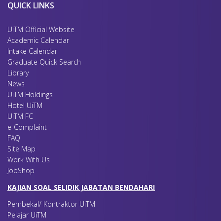
QUICK LINKS
UiTM Official Website
Academic Calendar
Intake Calendar
Graduate Quick Search
Library
News
UiTM Holdings
Hotel UiTM
UiTM FC
e-Complaint
FAQ
Site Map
Work With Us
JobShop
KAJIAN SOAL SELIDIK JABATAN BENDAHARI
Pembekal/ Kontraktor UiTM
Pelajar UiTM