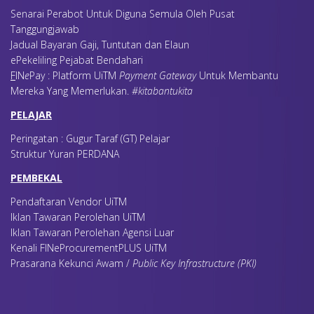
Senarai Perabot Untuk Diguna Semula Oleh Pusat
Tanggungjawab
Jadual Bayaran Gaji, Tuntutan dan Elaun
ePekeliling Pejabat Bendahari
F
IN
e
Pay : Platform UiTM
Payment Gateway
Untuk Membantu
Mereka Yang Memerlukan
.
#kitabantukita
PELAJAR
Peringatan : Gugur Taraf (GT) Pelajar
Struktur Yuran PERDANA
PEMBEKAL
Pendaftaran Vendor UiTM
Iklan Tawaran Perolehan UiTM
Iklan Tawaran Perolehan Agensi Luar
Kenali FINeProcurementPLUS UiTM
Prasarana Kekunci Awam /
Public Key Infrastructure (PKI)