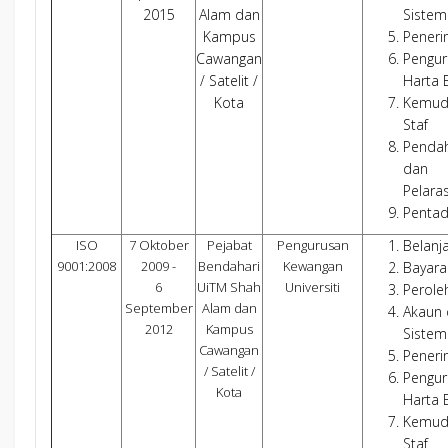
2015
Alam dan
Sistem
Kampus
Pener
Cawangan
Pengur
/ Satelit /
Harta 
Kota
Kemud
Staf
Penda
dan
Pelara
Pentad
ISO
7 Oktober
Pejabat
Pengurusan
Belanj
9001:2008
2009 -
Bendahari
Kewangan
Bayara
6
UiTM Shah
Universiti
Perole
September
Alam dan
Akaun
2012
Kampus
Sistem
Cawangan
Pener
/ Satelit /
Pengur
Kota
Harta 
Kemud
Staf