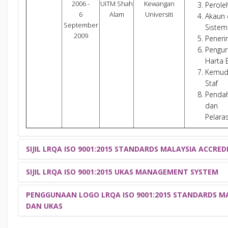
2006 -
UiTM Shah
Kewangan
Perole
6
Alam
Universiti
Akaun
September
Sistem
2009
Pener
Pengur
Harta 
Kemud
Staf
Penda
dan
Pelara
SIJIL LRQA ISO 9001:2015 STANDARDS MALAYSIA ACCRED
SIJIL LRQA ISO 9001:2015 UKAS MANAGEMENT SYSTEM
Sila klik pada grafik di bawah untuk fail berbentuk .pdf bagi tujuan c
PENGGUNAAN LOGO LRQA ISO 9001:2015 STANDARDS M
Sila klik pada grafik di bawah untuk fail berbentuk .pdf bagi tujuan c
DAN UKAS