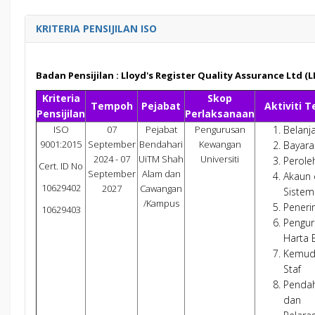
KRITERIA PENSIJILAN ISO
Badan Pensijilan : Lloyd's Register Quality Assurance Ltd (
Kriteria
Skop
Tempoh
Pejabat
Aktiviti T
Pensijilan
Perlaksanaan
ISO
07
Pejabat
Pengurusan
Belanj
9001:2015
September
Bendahari
Kewangan
Bayara
2024 - 07
UiTM Shah
Universiti
Perole
Cert. ID No
September
Alam dan
Akaun
10629402
2027
Cawangan
Sistem
/Kampus
Pener
10629403
Pengur
Harta 
Kemud
Staf
Penda
dan