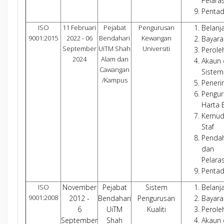
Pelara
Pentad
ISO
11 Februari
Pejabat
Pengurusan
Belanj
9001:2015
2022 - 06
Bendahari
Kewangan
Bayara
September
UiTM Shah
Universiti
Perole
2024
Alam dan
Akaun
Cawangan
Sistem
/Kampus
Pener
Pengur
Harta 
Kemud
Staf
Penda
dan
Pelara
Pentad
ISO
November
Pejabat
Sistem
Belanj
9001:2008
2012 -
Bendahari
Pengurusan
Bayara
6
UiTM
Kualiti
Perole
September
Shah
Akaun