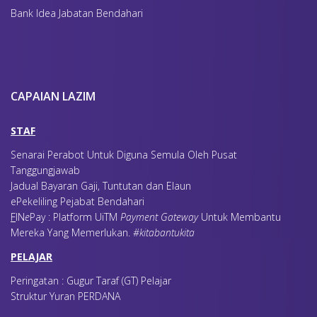
Bank Idea Jabatan Bendahari
CAPAIAN LAZIM
STAF
Senarai Perabot Untuk Diguna Semula Oleh Pusat
Tanggungjawab
Jadual Bayaran Gaji, Tuntutan dan Elaun
ePekeliling Pejabat Bendahari
F
IN
e
Pay : Platform UiTM
Payment Gateway
Untuk Membantu
Mereka Yang Memerlukan
.
#kitabantukita
PELAJAR
Peringatan : Gugur Taraf (GT) Pelajar
Struktur Yuran PERDANA