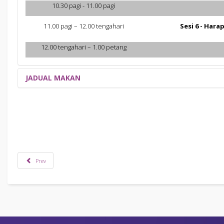
10.30 pagi - 11.00 pagi
11.00 pagi – 12.00 tengahari
Sesi 6 - Har
12.00 tengahari – 1.00 petang
JADUAL MAKAN
Jadual makan di Anjung Sedayan, ILD UiTM. Sila patuhi jadial makan s
Prev