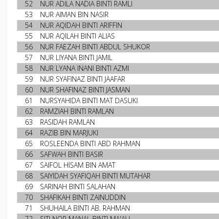
52
NUR ADILA NADIA BINTI RAMLI
53
NUR AIMAN BIN NASIR
54
NUR AQIDAH BINTI ARIFFIN
55
NUR AQILAH BINTI ALIAS
56
NUR FAEZAH BINTI ABDUL SHUKOR
57
NUR LIYANA BINTI JAMIL
58
NUR LYANA INANI BINTI AZMI
59
NUR SYAFINAZ BINTI JAAFAR
60
NUR SHAFINAZ BINTI JASMAN
61
NURSYAHIDA BINTI MAT DASUKI
62
RAMZIAH BINTI RAMLAN
63
RASIDAH RAMLAN
64
RAZIB BIN MARJUKI
65
ROSLEENDA BINTI ABD RAHMAN
66
SAFWAH BINTI BASIR
67
SAIFOL HISAM BIN AMAT
68
SAIYIDAH SYAFIQAH BINTI MUTAHAR
69
SARINAH BINTI SALAHAN
70
SHAFIKAH BINTI ZAINUDDIN
71
SHUHAILA BINTI AB. RAHMAN
72
SITI NOR MANAL BINTI MA'ALI