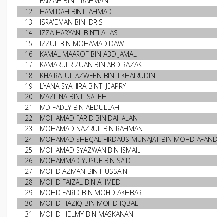
11
FAIZAH BINTI RAHMAN
12
HAMIDAH BINTI AHMAD
13
ISRA'EMAN BIN IDRIS
14
IZZA HARYANI BINTI ALIAS
15
IZZUL BIN MOHAMAD DAWI
16
KAMAL MAAROF BIN ABD JAMAL
17
KAMARULRIZUAN BIN ABD RAZAK
18
KHAIRATUL AZWEEN BINTI KHAIRUDIN
19
LYANA SYAHIRA BINTI JEAPRY
20
MAZLINA BINTI SALEH
21
MD FADLY BIN ABDULLAH
22
MOHAMAD FARID BIN DAHALAN
23
MOHAMAD NAZRUL BIN RAHMAN
24
MOHAMAD SHEQAL FIRDAUS MUNAJAT BIN MOHD AFAND
25
MOHAMAD SYAZWAN BIN ISMAIL
26
MOHAMMAD YUSUF BIN SAID
27
MOHD AZMAN BIN HUSSAIN
28
MOHD FAIZAL BIN AHMED
29
MOHD FARID BIN MOHD AKHBAR
30
MOHD HAZIQ BIN MOHD IQBAL
31
MOHD HELMY BIN MASKANAN