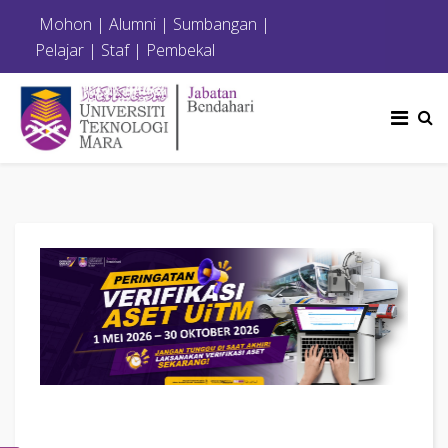
Mohon
|
Alumni
|
Sumbangan
|
Pelajar
|
Staf
|
Pembekal