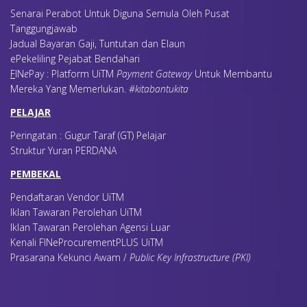
Senarai Perabot Untuk Diguna Semula Oleh Pusat
Tanggungjawab
Jadual Bayaran Gaji, Tuntutan dan Elaun
ePekeliling Pejabat Bendahari
F
IN
e
Pay : Platform UiTM
Payment Gateway
Untuk Membantu
Mereka Yang Memerlukan
.
#kitabantukita
PELAJAR
Peringatan : Gugur Taraf (GT) Pelajar
Struktur Yuran PERDANA
PEMBEKAL
Pendaftaran Vendor UiTM
Iklan Tawaran Perolehan UiTM
Iklan Tawaran Perolehan Agensi Luar
Kenali FINeProcurementPLUS UiTM
Prasarana Kekunci Awam /
Public Key Infrastructure (PKI)