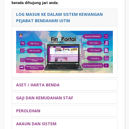
berada dihujung jari anda
.
LOG MASUK KE DALAM SISTEM KEWANGAN
PEJABAT BENDAHARI UiTM
ASET / HARTA BENDA
GAJI DAN KEMUDAHAN STAF
KENYATAAN/PEMAKLUMAN
PEROLEHAN
LATIHAN SECARA MAYA
CARTA ALIR
KENYATAAN/PEMAKLUMAN
AKAUN DAN SISTEM
Klik pada poster yang berkaitan untuk maklumat
LATIHAN SECARA MAYA
CARTA ALIR
KENYATAAN/PEMAKLUMAN