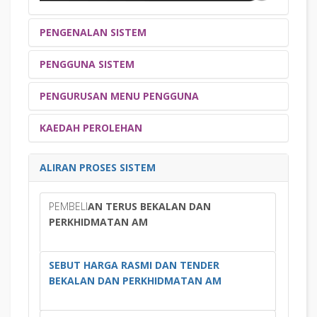
PENGENALAN SISTEM
PENGGUNA SISTEM
EVOLUSI GENERASI
PENGERTIAN
PENGURUSAN MENU PENGGUNA
SEJARAH PEMBANGUNAN
OBJEKTIF
KATEGORI
TANGGUNGJAWAB
KEBAIKAN
PENGECUALIAN
KAEDAH PEROLEHAN
PERANAN STAF
PERANAN J/KUASA
PEGAWAI PENYEDIA
PERSEDIAAN
PENENTUAN PERANAN
PEGAWAI PENYEMAK
PEGAWAI PELULUS
PEMBELIAN TERUS
SEBUT HARGA RASMI
ALIRAN PROSES SISTEM
DEKAN/KPTJ
PEGAWAI LANTIKAN
TENDER
PEMBELI
AN TERUS BEKALAN DAN
PERKHIDMATAN AM
SEBUT HARGA RASMI DAN TENDER
BEKALAN DAN PERKHIDMATAN AM