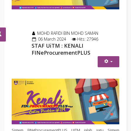
MOHD RAFIDI BIN MOHD SAMAN
06 March 2024
Hits: 27946
STAF UiTM : KENALI
FINeProcurementPLUS
Sistem FIN
e
ProcurementPLUS UITM ialah satu Sistem