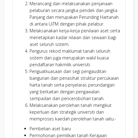
1
ZARINA BINTI HUSSIN C.A (M)
Merancang dan melaksanakan penjanaan
2
NORHAFIZAH BINTI CHE MAT C.A (M)
pelaburan secara jangka pendek dan jangka
PENULIS - KRITERIA 5 : TUMPUAN KEPADA SUMBER MANUS
Panjang dan merupakan Perunding Hartanah
di antara UiTM dengan pihak pelabur.
NO
NAMA
Melaksanakan kerja-kerja penilaian aset serta
1
NUR FARHANA BINTI ABD KARIM C.A (M)
menetapkan kadar nilaian dan sewaan bagi
2
AINA SYAHIDA BINTI SUZAIMI
aset seluruh sistem.
3
MOHD ZULKAMAR BIN JOHARI C.A (M)
Pengurus rekod maklumat tanah seluruh
PENULIS - KRITERIA 6 : TUMPUAN KEPADA OPERASI
sistem dan juga merupakan wakil kuasa
NO
NAMA
pendaftaran hakmilik universiti.
1
AZMAN BIN BUJAL C.A (M)
Penguatkuasaan dari segi pengauditan
2
SITI HELWANA BINTI YUSRI C.A (M)
bangunan dan penasihat struktur percukaian
3
SOLEHA BINTI ROMALLANI C.A (M)
harta tanah serta penyelaras perundangan
4
NURSYAFIQAH AIN BIN MOHD SOHAMI
yang berkaitan dengan pengawalan
PENULIS - KRITERIA 7-1 : HASIL I
sempadan dan pencerobohan tanah.
NO
NAMA
Melaksanakan perolehan tanah mengikut
1
HUSLINDA BINTI HUSSAINI C.A (M)
keperluan dan strategik universiti dan
2
HAFIZI BIN AHMAD
memproses kaedah perolehan tanah iaitu:-
3
MOHAMMAD NOOR AZIZI BIN YAAKOB C.A (M)
Pembelian aset baru
PENULIS - KRITERIA 7-2 : HASIL II
Permohonan pemilikan tanah Kerajaan