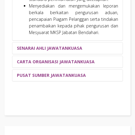
Menyediakan dan mengemukakan leporan
berkala berkaitan pengurusan aduan,
pencapaian Piagam Pelanggan serta tindakan
penambaikan kepada pihak pengurusan dan
Mesyuarat MKSP Jabatan Bendahari.
SENARAI AHLI JAWATANKUASA
CARTA ORGANISASI JAWATANKUASA
PENGURUSAN
NO
NAMA
PUSAT SUMBER JAWATANKUASA
1
JUNITA BINTI JAMALUDIN
C.A. (M) ACMA CGMA
2
AZMAN BIN BUJAL
C.A. (M)
3
IBRAHIM FADZLY BIN HARUN
4
NOOR SHAIDATUL EZZA BINTI MOHD FUZI
JAWATANKUASA ISO JABATAN BENDAHARI
5
AHLI JAWATANKUASA
NO
NAMA
1
NORAZNI BINTI MOHD SANI
C.A. (M)
2
NAZIRAH BINTI ABD HAMID
C.A. (M)