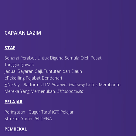
CAPAIAN LAZIM
STAF
Senarai Perabot Untuk Diguna Semula Oleh Pusat
Tanggungjawab
Jadual Bayaran Gaji, Tuntutan dan Elaun
ePekeliling Pejabat Bendahari
F
IN
e
Pay : Platform UiTM
Payment Gateway
Untuk Membantu
Mereka Yang Memerlukan
.
#kitabantukita
PELAJAR
Peringatan : Gugur Taraf (GT) Pelajar
Struktur Yuran PERDANA
PEMBEKAL