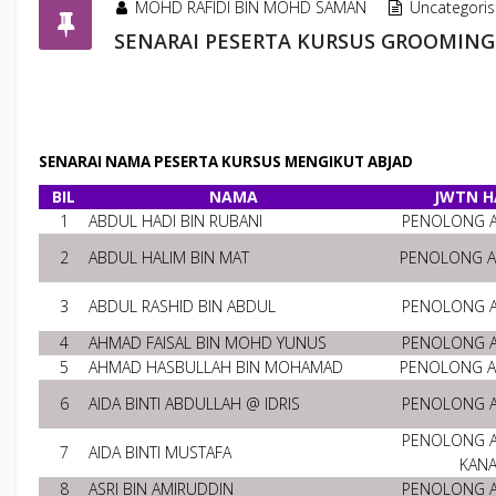
MOHD RAFIDI BIN MOHD SAMAN
Uncategori
SENARAI PESERTA KURSUS GROOMING 
SENARAI NAMA PESERTA KURSUS MENGIKUT ABJAD
BIL
NAMA
JWTN H
1
ABDUL HADI BIN RUBANI
PENOLONG 
2
ABDUL HALIM BIN MAT
PENOLONG 
3
ABDUL RASHID BIN ABDUL
PENOLONG 
4
AHMAD FAISAL BIN MOHD YUNUS
PENOLONG 
5
AHMAD HASBULLAH BIN MOHAMAD
PENOLONG 
6
AIDA BINTI ABDULLAH @ IDRIS
PENOLONG 
PENOLONG 
7
AIDA BINTI MUSTAFA
KAN
8
ASRI BIN AMIRUDDIN
PENOLONG 