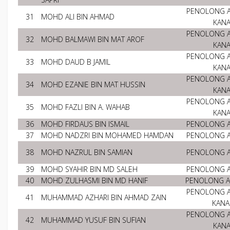
PENOLONG 
31
MOHD ALI BIN AHMAD
KAN
PENOLONG 
32
MOHD BALMAWI BIN MAT AROF
KAN
PENOLONG 
33
MOHD DAUD B JAMIL
KAN
PENOLONG 
34
MOHD EZANIE BIN MAT HUSSIN
KAN
PENOLONG 
35
MOHD FAZLI BIN A. WAHAB
KAN
36
MOHD FIRDAUS BIN ISMAIL
PENOLONG 
37
MOHD NADZRI BIN MOHAMED HAMDAN
PENOLONG 
38
MOHD NAZRUL BIN SAMIAN
PENOLONG 
39
MOHD SYAHIR BIN MD SALEH
PENOLONG 
40
MOHD ZULHASMI BIN MD HANIF
PENOLONG 
PENOLONG 
41
MUHAMMAD AZHARI BIN AHMAD ZAIN
KAN
PENOLONG 
42
MUHAMMAD YUSUF BIN SUFIAN
KAN