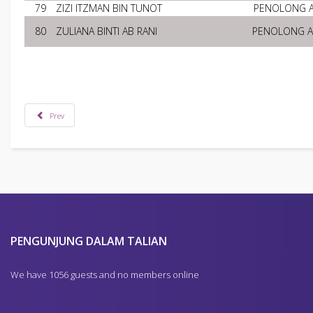
79
ZIZI ITZMAN BIN TUNOT
PENOLONG 
80
ZULIANA BINTI AB RANI
PENOLONG 
Prev
PENGUNJUNG DALAM TALIAN
We have 1056 guests and no members online