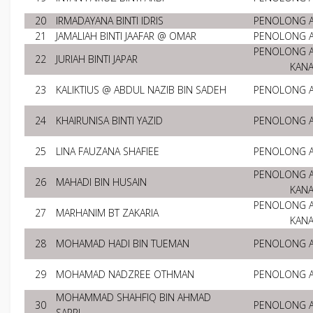
20
IRMADAYANA BINTI IDRIS
PENOLONG 
21
JAMALIAH BINTI JAAFAR @ OMAR
PENOLONG 
PENOLONG 
22
JURIAH BINTI JAPAR
KAN
23
KALIKTIUS @ ABDUL NAZIB BIN SADEH
PENOLONG 
24
KHAIRUNISA BINTI YAZID
PENOLONG 
25
LINA FAUZANA SHAFIEE
PENOLONG 
PENOLONG 
26
MAHADI BIN HUSAIN
KAN
PENOLONG 
27
MARHANIM BT ZAKARIA
KAN
28
MOHAMAD HADI BIN TUEMAN
PENOLONG 
29
MOHAMAD NADZREE OTHMAN
PENOLONG 
MOHAMMAD SHAHFIQ BIN AHMAD
30
PENOLONG 
SAPRI