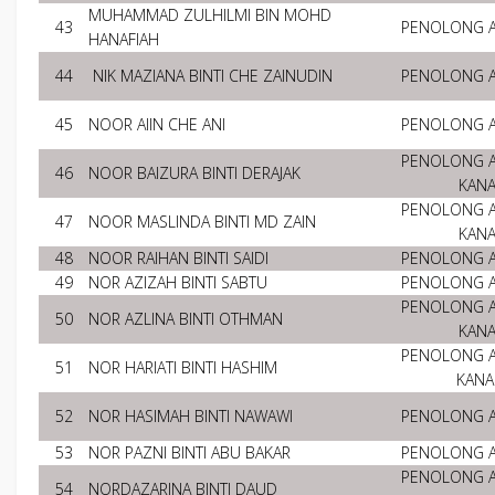
MUHAMMAD ZULHILMI BIN MOHD
43
PENOLONG 
HANAFIAH
44
NIK MAZIANA BINTI CHE ZAINUDIN
PENOLONG 
45
NOOR AIIN CHE ANI
PENOLONG 
PENOLONG 
46
NOOR BAIZURA BINTI DERAJAK
KAN
PENOLONG 
47
NOOR MASLINDA BINTI MD ZAIN
KAN
48
NOOR RAIHAN BINTI SAIDI
PENOLONG 
49
NOR AZIZAH BINTI SABTU
PENOLONG 
PENOLONG 
50
NOR AZLINA BINTI OTHMAN
KAN
PENOLONG 
51
NOR HARIATI BINTI HASHIM
KAN
52
NOR HASIMAH BINTI NAWAWI
PENOLONG 
53
NOR PAZNI BINTI ABU BAKAR
PENOLONG 
PENOLONG 
54
NORDAZARINA BINTI DAUD