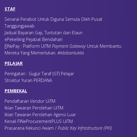
STAF
Senarai Perabot Untuk Diguna Semula Oleh Pusat
Tanggungjawab
Jadual Bayaran Gaji, Tuntutan dan Elaun
ePekeliling Pejabat Bendahari
F
IN
e
Pay : Platform UiTM
Payment Gateway
Untuk Membantu
Mereka Yang Memerlukan
.
#kitabantukita
PELAJAR
Peringatan : Gugur Taraf (GT) Pelajar
Struktur Yuran PERDANA
PEMBEKAL
Pendaftaran Vendor UiTM
Iklan Tawaran Perolehan UiTM
Iklan Tawaran Perolehan Agensi Luar
Kenali FINeProcurementPLUS UiTM
Prasarana Kekunci Awam /
Public Key Infrastructure (PKI)