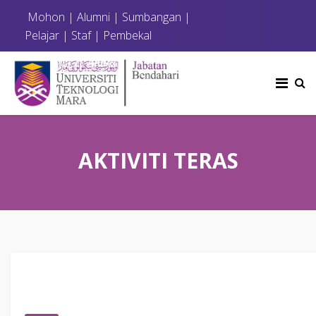
Mohon
|
Alumni
|
Sumbangan
|
Pelajar
|
Staf
|
Pembekal
AKTIVITI TERAS