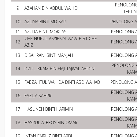
PENOLONG
9
AZAHAN BIN ABDUL WAHID
TERTIN
10
AZLINA BINTI MD SARI
PENOLONG 
11
AZURA BINTI MOKLAS
PENOLONG 
CHE NURUL ASYIEKIN AZIATE BT CHE
12
PENOLONG 
AZIZ
13
D.SAHRANI BINTI MANJAH
PENOLONG 
PENOLONG 
14
DZUL IKRAM BIN HAJI TAJWAL ABIDIN
KAN
15
FAEZAHTUL WAHIDA BINTI ABD WAHAB
PENOLONG 
PENOLONG 
16
FAZILA SAHPRI
KAN
17
HASLINEH BINTI HARIMIN
PENOLONG 
PENOLONG 
18
HASRUL ATEEQY BIN OMAR
KAN
19
INTAN FAIRUZ BINTI ARBI
PENOLONG 