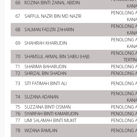
66
ROZINA BINTI ZAINAL ABIDIN
KAN
PENOLONG 
67
SAIFFUL NAZRI BIN MD NAZIR
KAN
PENOLONG 
68
SALMAN FADZRI ZAHARIN
KAN
PENOLONG 
69
SHAHIRAH KHAIRUDIN
KAN
PENOLONG 
70
SHAMSUL AKMAL BIN SAIBU (HAJI)
TERTIN
71
SHARIMA BAHARUDIN
PENOLONG 
72
SHRIZAL BIN SHADAN
PENOLONG 
73
SITI FATIMAH BINTI ALI
PENOLONG 
PENOLONG 
74
SUZANA ADANAN
KAN
75
SUZZANA BINTI OSMAN
PENOLONG 
76
SYARIFAH BINTI KAMARUDIN
PENOLONG 
77
UMI SALAMAH BINTI MUKIT
PENOLONG 
78
WIZANA RAMLAN
PENOLONG 