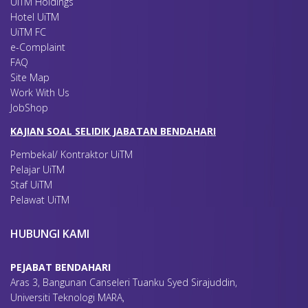
UiTM Holdings
Hotel UiTM
UiTM FC
e-Complaint
FAQ
Site Map
Work With Us
JobShop
KAJIAN SOAL SELIDIK JABATAN BENDAHARI
Pembekal/ Kontraktor UiTM
Pelajar UiTM
Staf UiTM
Pelawat UiTM
HUBUNGI KAMI
PEJABAT BENDAHARI
Aras 3, Bangunan Canseleri Tuanku Syed Sirajuddin,
Universiti Teknologi MARA,