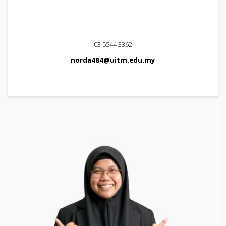
03 5544 3362
norda484@uitm.edu.my