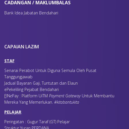
CADANGAN / MAKLUMBALAS
Bank Idea Jabatan Bendahari
CAPAIAN LAZIM
STAF
Senarai Perabot Untuk Diguna Semula Oleh Pusat
Tanggungjawab
Jadual Bayaran Gaji, Tuntutan dan Elaun
ePekeliling Pejabat Bendahari
F
IN
e
Pay : Platform UiTM
Payment Gateway
Untuk Membantu
Mereka Yang Memerlukan
.
#kitabantukita
PELAJAR
Peringatan : Gugur Taraf (GT) Pelajar
Struktur Yuran PERDANA