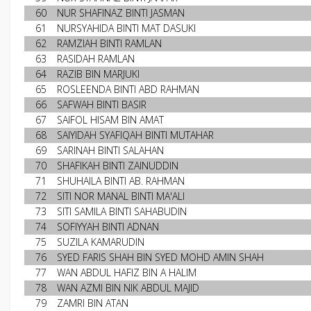
60
NUR SHAFINAZ BINTI JASMAN
61
NURSYAHIDA BINTI MAT DASUKI
62
RAMZIAH BINTI RAMLAN
63
RASIDAH RAMLAN
64
RAZIB BIN MARJUKI
65
ROSLEENDA BINTI ABD RAHMAN
66
SAFWAH BINTI BASIR
67
SAIFOL HISAM BIN AMAT
68
SAIYIDAH SYAFIQAH BINTI MUTAHAR
69
SARINAH BINTI SALAHAN
70
SHAFIKAH BINTI ZAINUDDIN
71
SHUHAILA BINTI AB. RAHMAN
72
SITI NOR MANAL BINTI MA'ALI
73
SITI SAMILA BINTI SAHABUDIN
74
SOFIYYAH BINTI ADNAN
75
SUZILA KAMARUDIN
76
SYED FARIS SHAH BIN SYED MOHD AMIN SHAH
77
WAN ABDUL HAFIZ BIN A HALIM
78
WAN AZMI BIN NIK ABDUL MAJID
79
ZAMRI BIN ATAN