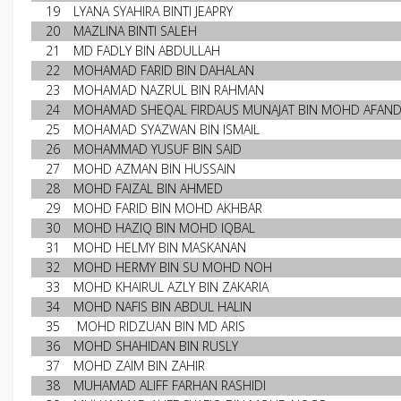
19
LYANA SYAHIRA BINTI JEAPRY
20
MAZLINA BINTI SALEH
21
MD FADLY BIN ABDULLAH
22
MOHAMAD FARID BIN DAHALAN
23
MOHAMAD NAZRUL BIN RAHMAN
24
MOHAMAD SHEQAL FIRDAUS MUNAJAT BIN MOHD AFAND
25
MOHAMAD SYAZWAN BIN ISMAIL
26
MOHAMMAD YUSUF BIN SAID
27
MOHD AZMAN BIN HUSSAIN
28
MOHD FAIZAL BIN AHMED
29
MOHD FARID BIN MOHD AKHBAR
30
MOHD HAZIQ BIN MOHD IQBAL
31
MOHD HELMY BIN MASKANAN
32
MOHD HERMY BIN SU MOHD NOH
33
MOHD KHAIRUL AZLY BIN ZAKARIA
34
MOHD NAFIS BIN ABDUL HALIN
35
MOHD RIDZUAN BIN MD ARIS
36
MOHD SHAHIDAN BIN RUSLY
37
MOHD ZAIM BIN ZAHIR
38
MUHAMAD ALIFF FARHAN RASHIDI