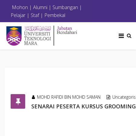
Mohon
|
Alumni
|
Sumbangan
|
Pelajar
|
Staf
|
Pembekal
MOHD RAFIDI BIN MOHD SAMAN
Uncategori
SENARAI PESERTA KURSUS GROOMING 