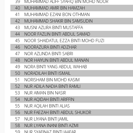
39
MUHAMMAD ALIFF SYAFIQ BIN MOHD NOOR
40
MUHAMMAD AMIR BIN HAMZAH
41
MUHAMMAD EZANI BON OTHMAN
42
MUHAMMAD SHAKIR BIN SAMSUDIN
43
MUSNI AZLIRA BINTI MUSTAFFA
44
NOOR FAZLIN BINTI ABDUL SAMAD
45
NOOR SHAIDATUL EZZA BINTI MOHD FUZI
46
NOORAZURA BINTI ADZHAR
47
NOR AZLINDA BINTI SABRI
48
NOR HAIYUN BINTI ABDUL MANAN
49
NORA BINTI YANG ABDUL WAHAB
50
NORADILAH BINTI ISMAIL
51
NORISHAM BIN MOHD KASIM
52
NUR ADILA NADIA BINTI RAMLI
53
NUR AIMAN BIN NASIR
54
NUR AQIDAH BINTI ARIFFIN
55
NUR AQILAH BINTI ALIAS
56
NUR FAEZAH BINTI ABDUL SHUKOR
57
NUR LIYANA BINTI JAMIL
58
NUR LYANA INANI BINTI AZMI
59
NUR SYAFINAZ BINTI JAAFAR