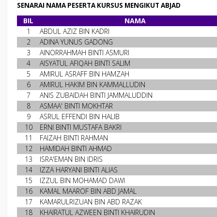
SENARAI NAMA PESERTA KURSUS MENGIKUT ABJAD
BIL
NAMA
1
ABDUL AZIZ BIN KADRI
2
ADINA YUNUS GADONG
3
AINORRAHMAH BINTI ASMURI
4
AISYATUL AFIQAH BINTI SALIM
5
AMIRUL ASRAFF BIN HAMZAH
6
AMIRUL HAKIM BIN KAMMALLUDIN
7
ANIS ZUBAIDAH BINTI JAMMALUDDIN
8
ASMAA' BINTI MOKHTAR
9
ASRUL EFFENDI BIN HALIB
10
ERNI BINTI MUSTAFA BAKRI
11
FAIZAH BINTI RAHMAN
12
HAMIDAH BINTI AHMAD
13
ISRA'EMAN BIN IDRIS
14
IZZA HARYANI BINTI ALIAS
15
IZZUL BIN MOHAMAD DAWI
16
KAMAL MAAROF BIN ABD JAMAL
17
KAMARULRIZUAN BIN ABD RAZAK
18
KHAIRATUL AZWEEN BINTI KHAIRUDIN