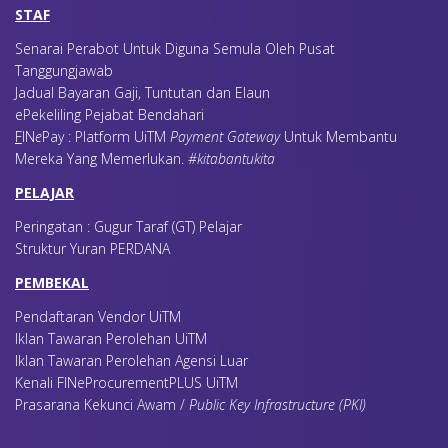
STAF
Senarai Perabot Untuk Diguna Semula Oleh Pusat
Tanggungjawab
Jadual Bayaran Gaji, Tuntutan dan Elaun
ePekeliling Pejabat Bendahari
F
IN
e
Pay : Platform UiTM
Payment Gateway
Untuk Membantu
Mereka Yang Memerlukan
.
#kitabantukita
PELAJAR
Peringatan : Gugur Taraf (GT) Pelajar
Struktur Yuran PERDANA
PEMBEKAL
Pendaftaran Vendor UiTM
Iklan Tawaran Perolehan UiTM
Iklan Tawaran Perolehan Agensi Luar
Kenali FINeProcurementPLUS UiTM
Prasarana Kekunci Awam /
Public Key Infrastructure (PKI)