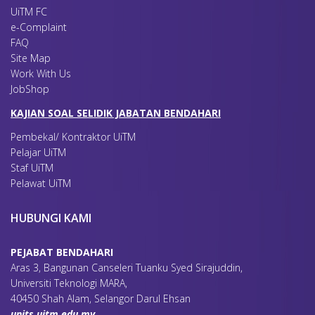
UiTM FC
e-Complaint
FAQ
Site Map
Work With Us
JobShop
KAJIAN SOAL SELIDIK JABATAN BENDAHARI
Pembekal/ Kontraktor UiTM
Pelajar UiTM
Staf UiTM
Pelawat UiTM
HUBUNGI KAMI
PEJABAT BENDAHARI
Aras 3, Bangunan Canseleri Tuanku Syed Sirajuddin,
Universiti Teknologi MARA,
40450 Shah Alam, Selangor Darul Ehsan
units.uitm.edu.my