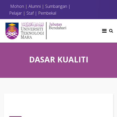
Mohon
|
Alumni
|
Sumbangan
|
Pelajar
|
Staf
|
Pembekal
DASAR KUALITI