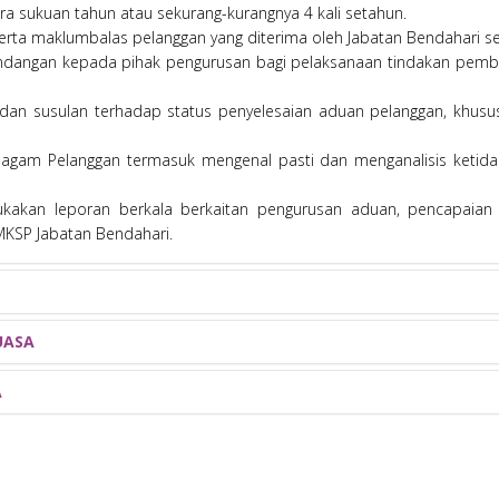
a sukuan tahun atau sekurang-kurangnya 4 kali setahun.
serta maklumbalas pelanggan yang diterima oleh Jabatan Bendahari se
ndangan kepada pihak pengurusan bagi pelaksanaan tindakan pemb
an susulan terhadap status penyelesaian aduan pelanggan, khusu
iagam Pelanggan termasuk mengenal pasti dan menganalisis ketida
akan leporan berkala berkaitan pengurusan aduan, pencapaian 
KSP Jabatan Bendahari.
UASA
AMA
JAWATAN DI DALAM J/KUAS
A
PENAUNG
 (M) ACMA CGMA
PENGERUSI
TIMBALAN PENGERUSI
I MOHD FUZI
SETIAUSAHA
BENDAHARI
SEKRETARIAT