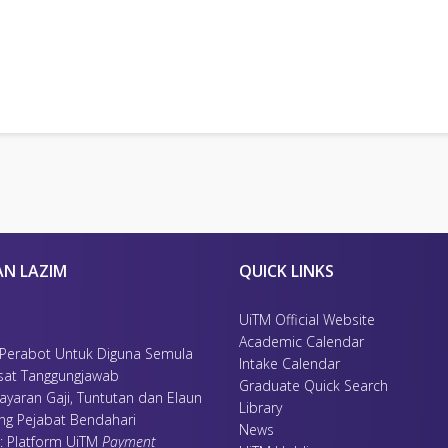
MA
LINGKUNGAN PROSES
Sistem FINeProcurementPLUS
)
Perolehan
Gaji dan Kemudahan Staf
Sistem Kewangan (FAIS/FINePortal)
Pelajar
Bayaran
Aset dan Inventori
N
BPDK-Moderator
CHRO, MMIHRM
BPDK-Moderator
AN LAZIM
QUICK LINKS
UiTM Official Website
Academic Calendar
 Perabot Untuk Diguna Semula
Intake Calendar
sat Tanggungjawab
Graduate Quick Search
ayaran Gaji, Tuntutan dan Elaun
Library
ing Pejabat Bendahari
News
 : Platform UiTM
Payment