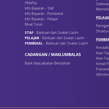
FINePay
Gateway
Info Bayaran - Staf
Memerl
Info Bayaran - Pembekal
PELAJA
Info Bayaran - Pelajar
Muat Turun
Peringat
Struktu
S
TAF
- Bantuan dan Soalan Lazim
P
ELAJAR
- Bantuan dan Soalan Lazim
PEMBE
P
EMBEKAL
- Bantuan dan Soalan Lazim
Pendaft
Iklan T
CADANGAN / MAKLUMBALAS
Iklan Ta
Bank Idea Jabatan Bendahari
Kenali 
Prasara
Infrastru