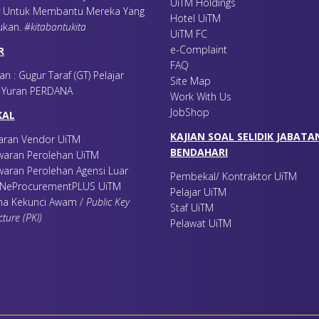
UiTM Holdings
Untuk Membantu Mereka Yang
Hotel UiTM
ukan
.
#kitabantukita
UiTM FC
e-Complaint
R
FAQ
an : Gugur Taraf (GT) Pelajar
Site Map
r Yuran PERDANA
Work With Us
JobShop
KAL
KAJIAN SOAL SELIDIK JABATA
aran Vendor UiTM
BENDAHARI
awaran Perolehan UiTM
waran Perolehan Agensi Luar
Pembekal/ Kontraktor UiTM
FINeProcurementPLUS UiTM
Pelajar UiTM
na Kekunci Awam /
Public Key
Staf UiTM
cture (PKI)
Pelawat UiTM