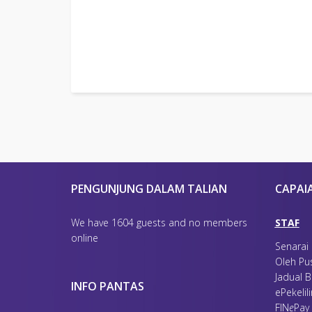
AHLI JAWATANKUASA
NO
NA
1
NORAZNI BINTI MOHD SANI
C.A. (M
2
NAZIRAH BINTI ABD HAMID
C.A. (M)
3
NORLEYDIAINI BINTI DAUD
4
ZIZI ITZMAN BIN TUNOT
5
NUR AZURA BINTI ARIFF
6
AZURA BINTI MOKLAS
7
NUR HAZIMIN BINTI ABD WAHAB
8
MOHD RAFIDI BIN MOHD SAMA
9
SHAHRUL AFZAR BIN LAILI
PENGUNJUNG DALAM TALIAN
CAPAI
We have 1604 guests and no members
STAF
online
Senarai
Oleh Pu
Jadual B
INFO PANTAS
ePekelil
F
IN
e
Pay