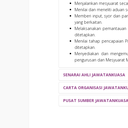
Menjalankan mesyuarat secar
Menilai dan meneliti aduan 
Memberi input, syor dan pa
yang berkaitan.
Melaksanakan pemantauan d
ditetapkan.
Menilai tahap pencapaian P
ditetapkan.
Menyediakan dan mengemuk
pengurusan dan Mesyuarat M
SENARAI AHLI JAWATANKUASA
CARTA ORGANISASI JAWATANK
PENGURUSAN
NO
N
PUSAT SUMBER JAWATANKUAS
1
JUNITA BINTI JAMALUDIN
C.A.
2
AZMAN BIN BUJAL
C.A. (M)
3
IBRAHIM FADZLY BIN HARUN
4
NOOR SHAIDATUL EZZA BINT
JAWATANKUASA ISO JABATAN 
5