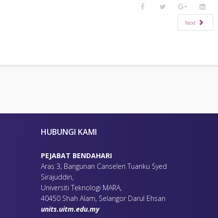
EMEL
NO TEL
Next
noraz117@uitm.edu.my
03 5544 3373
nazirah964@uitm.edu.my
03 5544 3329
norleydiaini@uitm.edu.my
03 5544 3315
itzman706@uitm.edu.my
03 5544 3287
nur_azura@uitm.edu.my
03 5544 3330
azura003@uitm.edu.my
03 5544 3395
nurha837@uitm.edu.my
03 5544 3338
mohdr339@uitm.edu.my
03-5544 3319
shahrul_afzar@uitm.edu.my
03 5544 3297
HUBUNGI KAMI
PEJABAT BENDAHARI
Aras 3, Bangunan Canseleri Tuanku Syed
Sirajuddin,
Universiti Teknologi MARA,
40450 Shah Alam, Selangor Darul Ehsan
units.uitm.edu.my