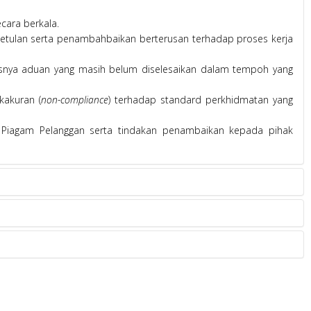
cara berkala.
etulan serta penambahbaikan berterusan terhadap proses kerja
snya aduan yang masih belum diselesaikan dalam tempoh yang
kakuran (
non-compliance
) terhadap standard perkhidmatan yang
Piagam Pelanggan serta tindakan penambaikan kepada pihak
A
EMEL
NO TEL
junita@uitm.edu.my
03 5544 2277
azmanbujal@uitm.edu.my
03 5544 3433
ibrahim522@uitm.edu.my
03 5544 3466
shai_fuzi@uitm.edu.my
03 5544 3304