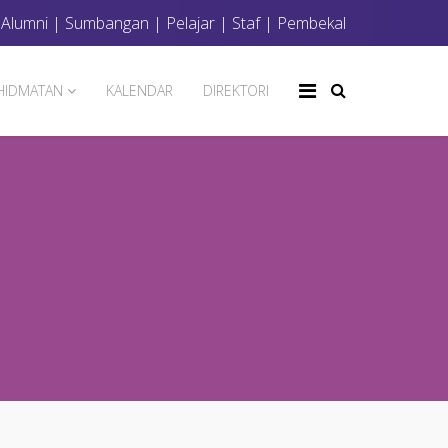
|
Alumni
|
Sumbangan
|
Pelajar
|
Staf
|
Pembekal
HIDMATAN
KALENDAR
DIREKTORI