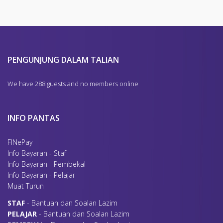
4
ZIZI ITZMAN BIN TUNOT
5
NUR AZURA BINTI ARIFF
6
AZURA BINTI MOKLAS
7
NUR HAZIMIN BINTI ABD WAHAB
8
MOHD RAFIDI BIN MOHD SAMAN
CHRO, MMIHRM
PENGUNJUNG DALAM TALIAN
9
SHAHRUL AFZAR BIN LAILI
We have 288 guests and no members online
INFO PANTAS
FINePay
Info Bayaran - Staf
Info Bayaran - Pembekal
Info Bayaran - Pelajar
Muat Turun
S
TAF
- Bantuan dan Soalan Lazim
P
ELAJAR
- Bantuan dan Soalan Lazim