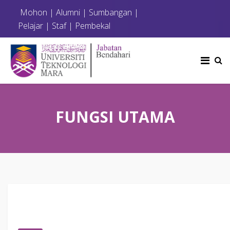
Mohon
|
Alumni
|
Sumbangan
|
Pelajar
|
Staf
|
Pembekal
FUNGSI UTAMA