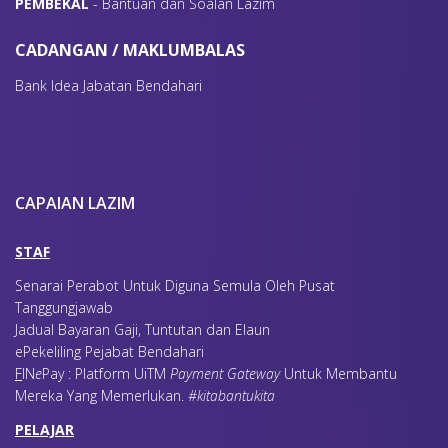
P
EMBEKAL
- Bantuan dan Soalan Lazim
CADANGAN / MAKLUMBALAS
Bank Idea Jabatan Bendahari
CAPAIAN LAZIM
STAF
Senarai Perabot Untuk Diguna Semula Oleh Pusat
Tanggungjawab
Jadual Bayaran Gaji, Tuntutan dan Elaun
ePekeliling Pejabat Bendahari
F
IN
e
Pay : Platform UiTM
Payment Gateway
Untuk Membantu
Mereka Yang Memerlukan
.
#kitabantukita
PELAJAR