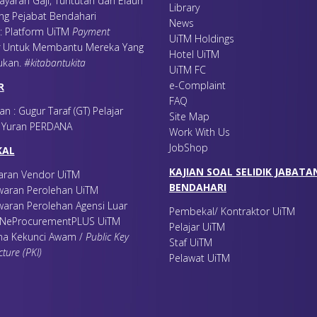
ayaran Gaji, Tuntutan dan Elaun
Library
ing Pejabat Bendahari
News
 : Platform UiTM
Payment
UiTM Holdings
Untuk Membantu Mereka Yang
Hotel UiTM
ukan
.
#kitabantukita
UiTM FC
e-Complaint
R
FAQ
an : Gugur Taraf (GT) Pelajar
Site Map
r Yuran PERDANA
Work With Us
JobShop
KAL
KAJIAN SOAL SELIDIK JABATA
aran Vendor UiTM
BENDAHARI
awaran Perolehan UiTM
waran Perolehan Agensi Luar
Pembekal/ Kontraktor UiTM
FINeProcurementPLUS UiTM
Pelajar UiTM
na Kekunci Awam /
Public Key
Staf UiTM
cture (PKI)
Pelawat UiTM