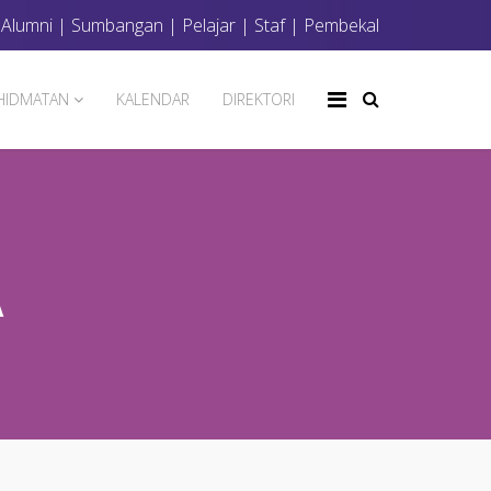
|
Alumni
|
Sumbangan
|
Pelajar
|
Staf
|
Pembekal
HIDMATAN
KALENDAR
DIREKTORI
A