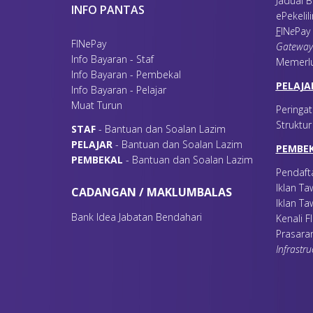
Jadual B
INFO PANTAS
ePekelil
F
IN
e
Pay
FINePay
Gateway
Info Bayaran - Staf
Memerl
Info Bayaran - Pembekal
PELAJA
Info Bayaran - Pelajar
Muat Turun
Peringat
Struktu
S
TAF
- Bantuan dan Soalan Lazim
P
ELAJAR
- Bantuan dan Soalan Lazim
PEMBE
P
EMBEKAL
- Bantuan dan Soalan Lazim
Pendaft
Iklan T
CADANGAN / MAKLUMBALAS
Iklan Ta
Bank Idea Jabatan Bendahari
Kenali 
Prasara
Infrastru