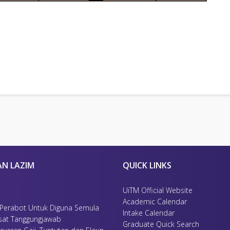
AN LAZIM
QUICK LINKS
UiTM Official Website
Academic Calendar
 Perabot Untuk Diguna Semula
Intake Calendar
sat Tanggungjawab
Graduate Quick Search