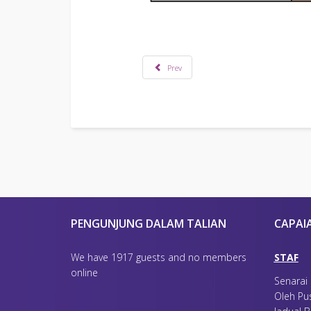
Prev
PENGUNJUNG DALAM TALIAN
CAPAI
We have 1917 guests and no members
STAF
online
Senarai
Oleh Pu