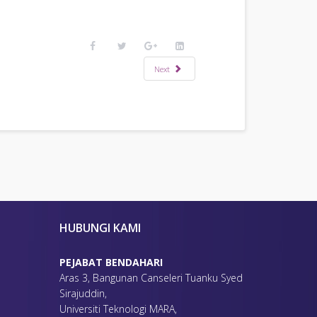
Next
HUBUNGI KAMI
PEJABAT BENDAHARI
Aras 3, Bangunan Canseleri Tuanku Syed
Sirajuddin,
Universiti Teknologi MARA,