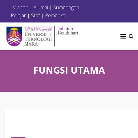
Mohon
|
Alumni
|
Sumbangan
|
Pelajar
|
Staf
|
Pembekal
FUNGSI UTAMA