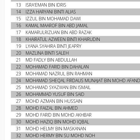
13
ISRA'EMAN BIN IDRIS
14
IZZA HARYANI BINTI ALIAS
15
IZZUL BIN MOHAMAD DAWI
16
KAMAL MAAROF BIN ABD JAMAL
17
KAMARULRIZUAN BIN ABD RAZAK
18
KHAIRATUL AZWEEN BINTI KHAIRUDIN
19
LYANA SYAHIRA BINTI JEAPRY
20
MAZLINA BINTI SALEH
21
MD FADLY BIN ABDULLAH
22
MOHAMAD FARID BIN DAHALAN
23
MOHAMAD NAZRUL BIN RAHMAN
24
MOHAMAD SHEQAL FIRDAUS MUNAJAT BIN MOHD AFAND
25
MOHAMAD SYAZWAN BIN ISMAIL
26
MOHAMMAD YUSUF BIN SAID
27
MOHD AZMAN BIN HUSSAIN
28
MOHD FAIZAL BIN AHMED
29
MOHD FARID BIN MOHD AKHBAR
30
MOHD HAZIQ BIN MOHD IQBAL
31
MOHD HELMY BIN MASKANAN
32
MOHD HERMY BIN SU MOHD NOH