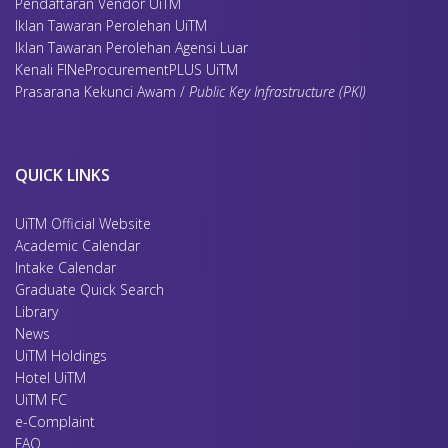
Pendaftaran Vendor UiTM
Iklan Tawaran Perolehan UiTM
Iklan Tawaran Perolehan Agensi Luar
Kenali FINeProcurementPLUS UiTM
Prasarana Kekunci Awam /
Public Key Infrastructure (PKI)
QUICK LINKS
UiTM Official Website
Academic Calendar
Intake Calendar
Graduate Quick Search
Library
News
UiTM Holdings
Hotel UiTM
UiTM FC
e-Complaint
FAQ