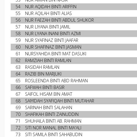
54
NUR AQIDAH BINTI ARIFFIN
55
NUR AQILAH BINTI ALIAS
56
NUR FAEZAH BINTI ABDUL SHUKOR
57
NUR LIYANA BINTI JAMIL
58
NUR LYANA INANI BINTI AZMI
59
NUR SYAFINAZ BINTI JAAFAR
60
NUR SHAFINAZ BINTI JASMAN
61
NURSYAHIDA BINTI MAT DASUKI
62
RAMZIAH BINTI RAMLAN
63
RASIDAH RAMLAN
64
RAZIB BIN MARJUKI
65
ROSLEENDA BINTI ABD RAHMAN
66
SAFWAH BINTI BASIR
67
SAIFOL HISAM BIN AMAT
68
SAIYIDAH SYAFIQAH BINTI MUTAHAR
69
SARINAH BINTI SALAHAN
70
SHAFIKAH BINTI ZAINUDDIN
71
SHUHAILA BINTI AB. RAHMAN
72
SITI NOR MANAL BINTI MA'ALI
73
SITI SAMILA BINTI SAHABUDIN