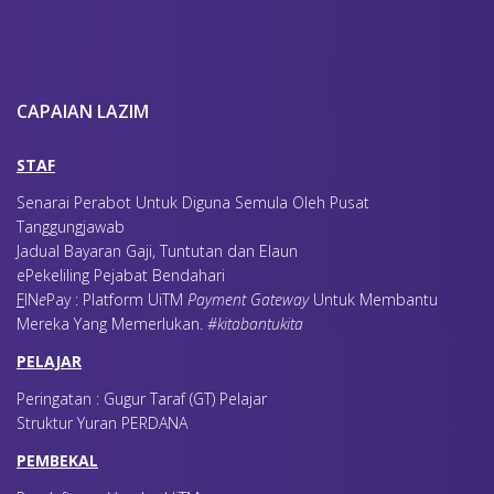
CAPAIAN LAZIM
STAF
Senarai Perabot Untuk Diguna Semula Oleh Pusat
Tanggungjawab
Jadual Bayaran Gaji, Tuntutan dan Elaun
ePekeliling Pejabat Bendahari
F
IN
e
Pay : Platform UiTM
Payment Gateway
Untuk Membantu
Mereka Yang Memerlukan
.
#kitabantukita
PELAJAR
Peringatan : Gugur Taraf (GT) Pelajar
Struktur Yuran PERDANA
PEMBEKAL