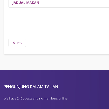
JADUAL MAKAN
Jadual makan di Anjung Sedayan, ILD UiTM. Sila patuhi jadial makan s
Prev
PENGUNJUNG DALAM TALIAN
We have 240 guests and no members online