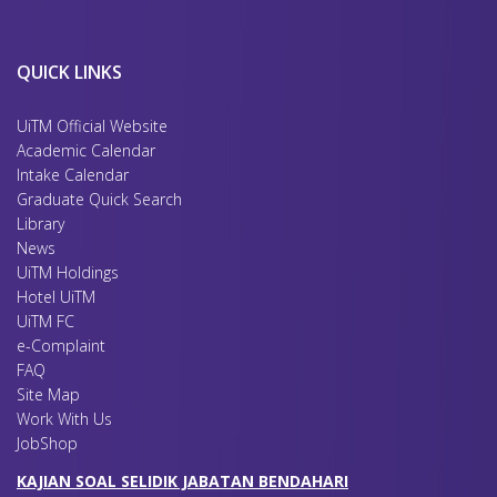
QUICK LINKS
UiTM Official Website
Academic Calendar
Intake Calendar
Graduate Quick Search
Library
News
UiTM Holdings
Hotel UiTM
UiTM FC
e-Complaint
FAQ
Site Map
Work With Us
JobShop
KAJIAN SOAL SELIDIK JABATAN BENDAHARI