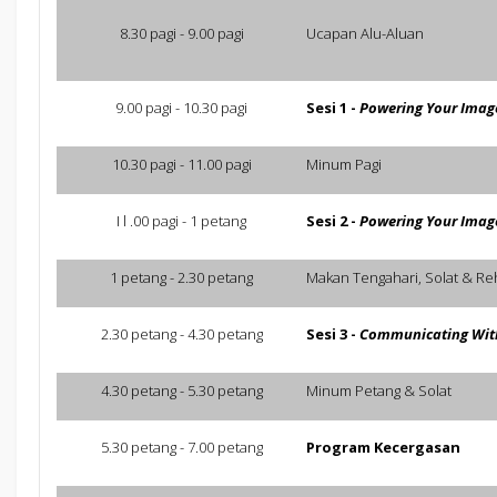
8.30 pagi - 9.00 pagi
Ucapan Alu-Aluan
9.00 pagi - 10.30 pagi
Sesi 1 -
Powering Your Image
10.30 pagi - 11.00 pagi
Minum Pagi
I l .00 pagi - 1 petang
Sesi 2 -
Powering Your Image
1 petang - 2.30 petang
Makan Tengahari, Solat & Re
2.30 petang - 4.30 petang
Sesi 3 -
Communicating Wit
4.30 petang - 5.30 petang
Minum Petang & Solat
5.30 petang - 7.00 petang
Program Kecergasan