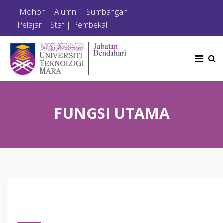
Mohon
|
Alumni
|
Sumbangan
|
Pelajar
|
Staf
|
Pembekal
FUNGSI UTAMA