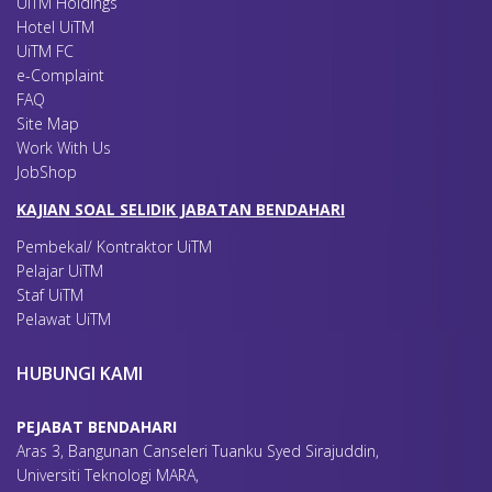
UiTM Holdings
Hotel UiTM
UiTM FC
e-Complaint
FAQ
Site Map
Work With Us
JobShop
KAJIAN SOAL SELIDIK JABATAN BENDAHARI
Pembekal/ Kontraktor UiTM
Pelajar UiTM
Staf UiTM
Pelawat UiTM
HUBUNGI KAMI
PEJABAT BENDAHARI
Aras 3, Bangunan Canseleri Tuanku Syed Sirajuddin,
Universiti Teknologi MARA,