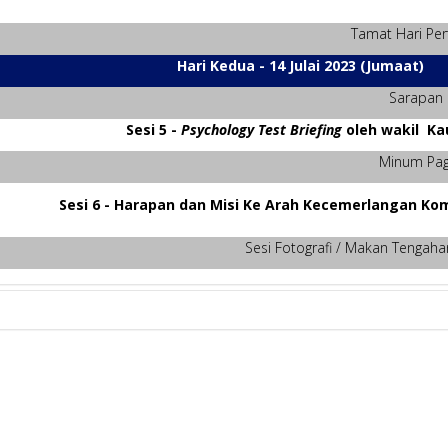
Tamat Hari Pe
Hari Kedua - 14 Julai 2023 (Jumaat)
Sarapan
Sesi 5 -
Psychology Test Briefing
oleh wakil Ka
Minum Pag
Sesi 6 - Harapan dan Misi Ke Arah Kecemerlangan K
Sesi Fotografi / Makan Tengah
 UiTM. Sila patuhi jadial makan seperti berikut :