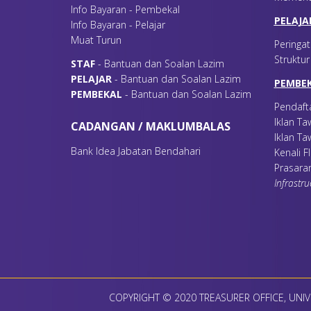
Info Bayaran - Pembekal
PELAJA
Info Bayaran - Pelajar
Muat Turun
Peringat
Struktu
S
TAF
- Bantuan dan Soalan Lazim
P
ELAJAR
- Bantuan dan Soalan Lazim
PEMBE
P
EMBEKAL
- Bantuan dan Soalan Lazim
Pendaft
Iklan T
CADANGAN / MAKLUMBALAS
Iklan Ta
Bank Idea Jabatan Bendahari
Kenali 
Prasara
Infrastru
COPYRIGHT © 2020 TREASURER OFFICE, UNIV