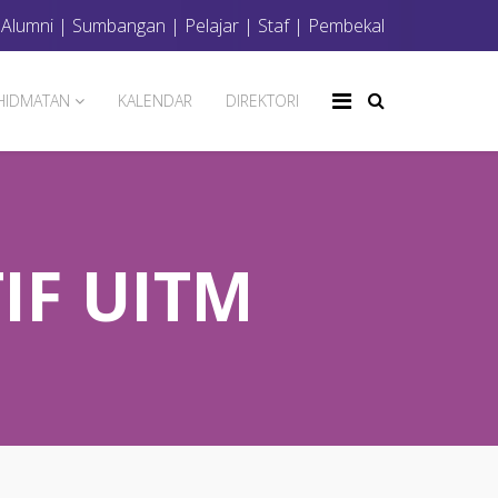
|
Alumni
|
Sumbangan
|
Pelajar
|
Staf
|
Pembekal
HIDMATAN
KALENDAR
DIREKTORI
IF UITM