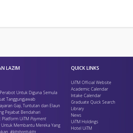
AN LAZIM
QUICK LINKS
UiTM Official Website
Academic Calendar
 Perabot Untuk Diguna Semula
Intake Calendar
sat Tanggungjawab
Graduate Quick Search
ayaran Gaji, Tuntutan dan Elaun
Library
ing Pejabat Bendahari
News
 : Platform UiTM
Payment
UiTM Holdings
Untuk Membantu Mereka Yang
Hotel UiTM
ukan
.
#kitabantukita