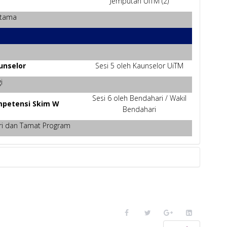
Jemputan UiTM (2)
rtama
unselor
Sesi 5 oleh Kaunselor UiTM
i
Sesi 6 oleh Bendahari / Wakil
ompetensi Skim W
Bendahari
ari dan Tamat Program