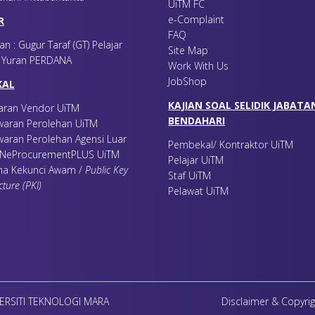
UiTM FC
e-Complaint
R
FAQ
an : Gugur Taraf (GT) Pelajar
Site Map
r Yuran PERDANA
Work With Us
JobShop
KAL
KAJIAN SOAL SELIDIK JABATA
aran Vendor UiTM
BENDAHARI
awaran Perolehan UiTM
waran Perolehan Agensi Luar
Pembekal/ Kontraktor UiTM
FINeProcurementPLUS UiTM
Pelajar UiTM
na Kekunci Awam /
Public Key
Staf UiTM
cture (PKI)
Pelawat UiTM
ERSITI TEKNOLOGI MARA
Disclaimer & Copyrig