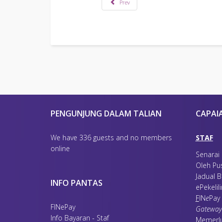
Prev
PENGUNJUNG DALAM TALIAN
CAPAI
We have 336 guests and no members
STAF
online
Senarai
Oleh Pu
Jadual B
INFO PANTAS
ePekelil
F
IN
e
Pay
FINePay
Gateway
Info Bayaran - Staf
Memerl