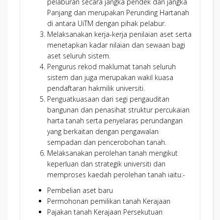
pelaburan secara jangka pendek dan jangka
PENULIS - KRITERIA 5 : TUMPUAN KEPADA SUMBER MANUS
Panjang dan merupakan Perunding Hartanah
di antara UiTM dengan pihak pelabur.
NO
NAMA
Melaksanakan kerja-kerja penilaian aset serta
1
NUR FARHANA BINTI ABD KARIM C.A (M)
menetapkan kadar nilaian dan sewaan bagi
2
AINA SYAHIDA BINTI SUZAIMI
aset seluruh sistem.
3
MOHD ZULKAMAR BIN JOHARI C.A (M)
Pengurus rekod maklumat tanah seluruh
PENULIS - KRITERIA 6 : TUMPUAN KEPADA OPERASI
sistem dan juga merupakan wakil kuasa
NO
NAMA
pendaftaran hakmilik universiti.
1
AZMAN BIN BUJAL C.A (M)
Penguatkuasaan dari segi pengauditan
2
SITI HELWANA BINTI YUSRI C.A (M)
bangunan dan penasihat struktur percukaian
3
SOLEHA BINTI ROMALLANI C.A (M)
harta tanah serta penyelaras perundangan
4
NURSYAFIQAH AIN BIN MOHD SOHAMI
yang berkaitan dengan pengawalan
PENULIS - KRITERIA 7-1 : HASIL I
sempadan dan pencerobohan tanah.
NO
NAMA
Melaksanakan perolehan tanah mengikut
1
HUSLINDA BINTI HUSSAINI C.A (M)
keperluan dan strategik universiti dan
2
HAFIZI BIN AHMAD
memproses kaedah perolehan tanah iaitu:-
3
MOHAMMAD NOOR AZIZI BIN YAAKOB C.A (M)
Pembelian aset baru
PENULIS - KRITERIA 7-2 : HASIL II
Permohonan pemilikan tanah Kerajaan
NO
NAMA
Pajakan tanah Kerajaan Persekutuan
1
MOHD ZAFFUR BIN AZAHAR NAZRI C.A (M)