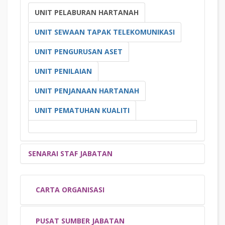
2
MOHD FAIROL BIN ISMANGIL
UNIT PELABURAN HARTANAH
3
NOOR SHAREENA BINTI AMAN C.A (M)
UNIT SEWAAN TAPAK TELEKOMUNIKASI
PENULIS - KRITERIA 7-3 : HASIL III
NO
NAMA
UNIT PENGURUSAN ASET
1
NAJIHAN BINTI SADALI @ TALIB C.A (M)
2
HASLINAWATI BINTI AB HAMID C.A (M)
UNIT PENILAIAN
3
AMIN SAFUAN BIN MOHAMMAD C.A (M)
4
ROS YATI BINTI SABERON C.A (M)
UNIT PENJANAAN HARTANAH
UNIT PEMATUHAN KUALITI
SENARAI STAF JABATAN
CARTA ORGANISASI
PUSAT SUMBER JABATAN