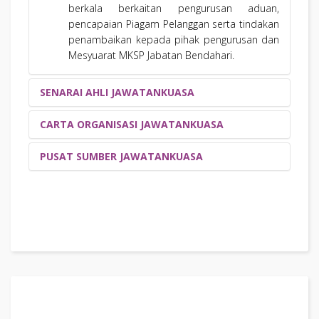
berkala berkaitan pengurusan aduan,
pencapaian Piagam Pelanggan serta tindakan
penambaikan kepada pihak pengurusan dan
Mesyuarat MKSP Jabatan Bendahari.
SENARAI AHLI JAWATANKUASA
CARTA ORGANISASI JAWATANKUASA
PENGURUSAN
NO
NAMA
PUSAT SUMBER JAWATANKUASA
1
JUNITA BINTI JAMALUDIN
C.A. (M) ACMA CGMA
2
AZMAN BIN BUJAL
C.A. (M)
3
IBRAHIM FADZLY BIN HARUN
4
NOOR SHAIDATUL EZZA BINTI MOHD FUZI
JAWATANKUASA ISO JABATAN BENDAHARI
5
AHLI JAWATANKUASA
NO
NAMA
1
NORAZNI BINTI MOHD SANI
C.A. (M)
2
NAZIRAH BINTI ABD HAMID
C.A. (M)
3
NORLEYDIAINI BINTI DAUD