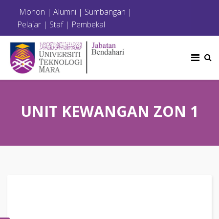
Mohon
|
Alumni
|
Sumbangan
|
Pelajar
|
Staf
|
Pembekal
UNIT KEWANGAN ZON 1