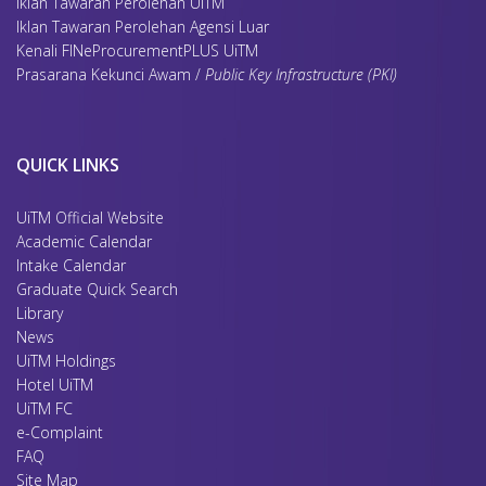
Iklan Tawaran Perolehan UiTM
Iklan Tawaran Perolehan Agensi Luar
Kenali FINeProcurementPLUS UiTM
Prasarana Kekunci Awam /
Public Key Infrastructure (PKI)
QUICK LINKS
UiTM Official Website
Academic Calendar
Intake Calendar
Graduate Quick Search
Library
News
UiTM Holdings
Hotel UiTM
UiTM FC
e-Complaint
FAQ
Site Map