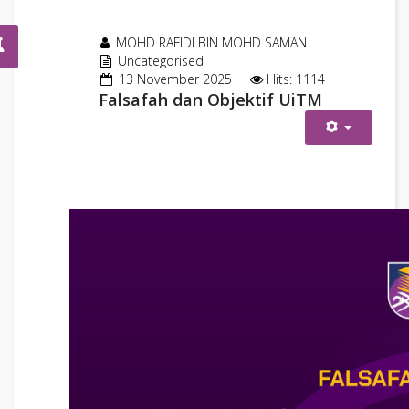
4
ZIZI ITZMAN BIN TUNOT
5
NUR AZURA BINTI ARIFF
MOHD RAFIDI BIN MOHD SAMAN
6
AZURA BINTI MOKLAS
Uncategorised
7
NUR HAZIMIN BINTI ABD WAHAB
13 November 2025
Hits: 1114
8
MOHD RAFIDI BIN MOHD SAMAN
CHRO, MMIHRM
Falsafah dan Objektif UiTM
9
SHAHRUL AFZAR BIN LAILI