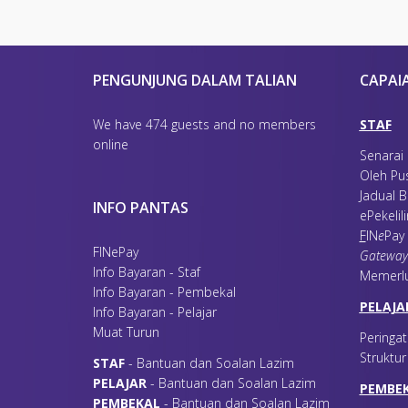
DOKUMENTASI DAN GRAFIK
NO
1
MUHAMMAD IZZUDDIN BIN M
2
ASHADI BIN SAMUT
C.A (M)
PENGUNJUNG DALAM TALIAN
CAPAI
3
MOHD RAFIDI BIN MOHD SA
PENULIS - PROFAIL
We have 474 guests and no members
STAF
NO
online
Senarai
1
SHALEZAH BINTI SHAFE'E C.A 
Oleh Pu
2
ROSNANI BINTI ABD RAZAK C.
Jadual B
INFO PANTAS
PENULIS - KRITERIA 1 : KEPIMPIN
ePekelil
NO
F
IN
e
Pay
1
JUBINA BINTI RAMLI C.A (M)
FINePay
Gateway
2
NIK NOR WAHIDA BINTI NIK 
Info Bayaran - Staf
Memerl
Info Bayaran - Pembekal
PENULIS - KRITERIA 2 : PERANC
PELAJA
Info Bayaran - Pelajar
NO
Muat Turun
1
NAJIHAN BINTI SADALI @ TALIB
Peringat
2
ROS YATI BINTI SABERON C.A 
Struktu
S
TAF
- Bantuan dan Soalan Lazim
PENULIS - KRITERIA 3 : TUMPUA
P
ELAJAR
- Bantuan dan Soalan Lazim
PEMBE
P
EMBEKAL
- Bantuan dan Soalan Lazim
NO