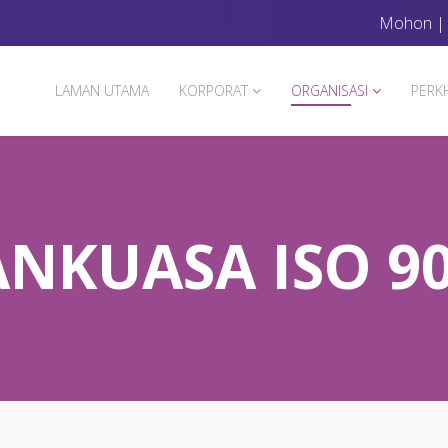
Mohon
LAMAN UTAMA
KORPORAT
ORGANISASI
PERK
NKUASA ISO 90