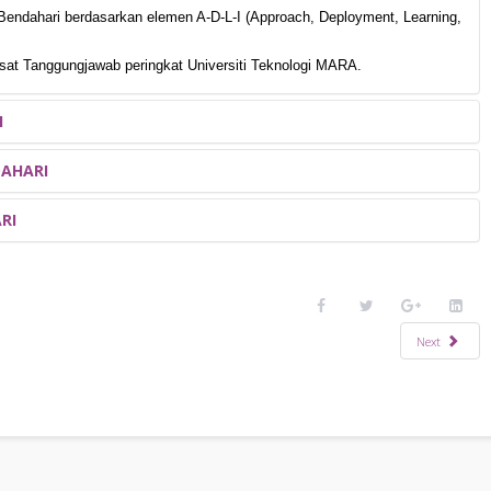
endahari berdasarkan elemen A-D-L-I (Approach, Deployment, Learning,
usat Tanggungjawab peringkat Universiti Teknologi MARA.
I
DAHARI
EMEL
NO TEL
RI
junita@uitm.edu.my
03 5544 3431
zarina462@uitm.edu.my
03-5544 3383
jubina@uitm.edu.my
03 5544 3410
norda484@uitm.edu.my
03 5544 3362
azura003@uitm.edu.my
03 5544 3304
Next
L
NO TEL
tm.edu.my
03-5544 3383
tm.edu.my
03 5544 3423
m.edu.my
03 5544 3410
m.edu.my
03 5544 3288