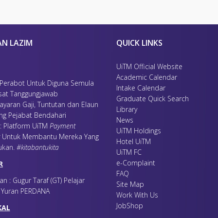
NAMA
EME
OHD ASRI
izzuddinasri@
C.A (M)
ashadi@uit
AN LAZIM
QUICK LINKS
MAN
mohdr339@ui
CHRO, MMIHRM
UiTM Official Website
NAMA
EME
Academic Calendar
 Perabot Untuk Diguna Semula
(M)
shale226@ui
Intake Calendar
sat Tanggungjawab
A (M)
rosna818@ui
Graduate Quick Search
ayaran Gaji, Tuntutan dan Elaun
Library
AN
ing Pejabat Bendahari
News
NAMA
EME
 : Platform UiTM
Payment
UiTM Holdings
jubina@uitm
Untuk Membantu Mereka Yang
Hotel UiTM
YUSOFF@ N MAHMOOD
nikwahida@ui
ukan
.
#kitabantukita
UiTM FC
ANGAN STRATEGIK
e-Complaint
R
NAMA
EME
FAQ
 C.A (M)
an : Gugur Taraf (GT) Pelajar
najihan@uit
Site Map
(M)
r Yuran PERDANA
rosyati@uitm
Work With Us
N KEPADA PELANGGAN
JobShop
KAL
NAMA
EME