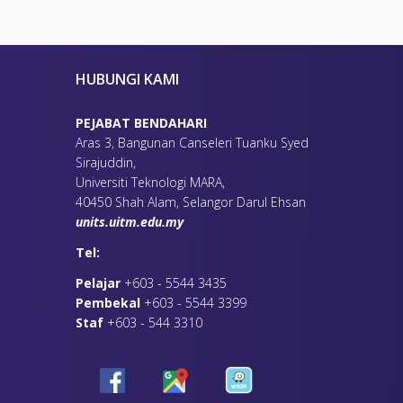
L
NO TEL
uitm.edu.my
03-5544 3374
m.edu.my
03 5544 3442
HUBUNGI KAMI
tm.edu.my
03 5544 3373
PEJABAT BENDAHARI
L
NO TEL
Aras 3, Bangunan Canseleri Tuanku Syed
tm.edu.my
03-5544 3326
Sirajuddin,
tm.edu.my
03 5544 3390
Universiti Teknologi MARA,
40450 Shah Alam, Selangor Darul Ehsan
units.uitm.edu.my
L
NO TEL
.edu.my
03 5544 3410
Tel:
tm.edu.my
03 5544 3582
Pelajar
+603 - 5544 3435
Pembekal
+603 - 5544 3399
L
NO TEL
Staf
+603 - 544 3310
m.edu.my
03 5544 3299
.edu.my
03 5544 3288
L
NO TEL