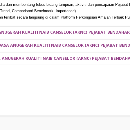
a dan membentang fokus bidang tumpuan, aktiviti dan pencapaian Pejabat B
l, Trend, Comparison/ Benchmark, Importance).
n terlibat secara langsung di dalam Platform Perkongsian Amalan Terbaik P
NUGERAH KUALITI NAIB CANSELOR (AKNC) PEJABAT BENDAHAR
ASA ANUGERAH KUALITI NAIB CANSELOR (AKNC) PEJABAT BEN
A
JAWATAN DI DALAM J/KUASA
ANUGERAH KUALITI NAIB CANSELOR (AKNC) PEJABAT BENDAHA
PENAUNG/PENASIHAT
(M), CIMA, CGMA
PENGERUSI
TIMBALAN PENGERUSI
SETIAUSAHA
PENOLONG SETIAUSAHA
k maklumat lanjut)
NAMA
EME
zarina462@ui
.A (M)
norhafizah@ui
jubina@uit
(M)
rosyati@uit