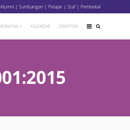
|
Alumni
|
Sumbangan
|
Pelajar
|
Staf
|
Pembekal
HIDMATAN
KALENDAR
DIREKTORI
01:2015