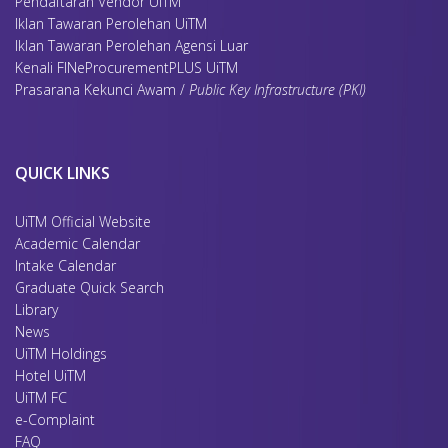
Pendaftaran Vendor UiTM
Iklan Tawaran Perolehan UiTM
Iklan Tawaran Perolehan Agensi Luar
Kenali FINeProcurementPLUS UiTM
Prasarana Kekunci Awam /
Public Key Infrastructure (PKI)
QUICK LINKS
UiTM Official Website
Academic Calendar
Intake Calendar
Graduate Quick Search
Library
News
UiTM Holdings
Hotel UiTM
UiTM FC
e-Complaint
FAQ