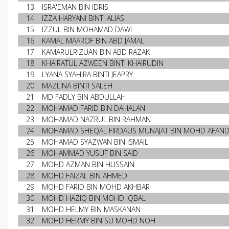
13
ISRA'EMAN BIN IDRIS
14
IZZA HARYANI BINTI ALIAS
15
IZZUL BIN MOHAMAD DAWI
16
KAMAL MAAROF BIN ABD JAMAL
17
KAMARULRIZUAN BIN ABD RAZAK
18
KHAIRATUL AZWEEN BINTI KHAIRUDIN
19
LYANA SYAHIRA BINTI JEAPRY
20
MAZLINA BINTI SALEH
21
MD FADLY BIN ABDULLAH
22
MOHAMAD FARID BIN DAHALAN
23
MOHAMAD NAZRUL BIN RAHMAN
24
MOHAMAD SHEQAL FIRDAUS MUNAJAT BIN MOHD AFAND
25
MOHAMAD SYAZWAN BIN ISMAIL
26
MOHAMMAD YUSUF BIN SAID
27
MOHD AZMAN BIN HUSSAIN
28
MOHD FAIZAL BIN AHMED
29
MOHD FARID BIN MOHD AKHBAR
30
MOHD HAZIQ BIN MOHD IQBAL
31
MOHD HELMY BIN MASKANAN
32
MOHD HERMY BIN SU MOHD NOH