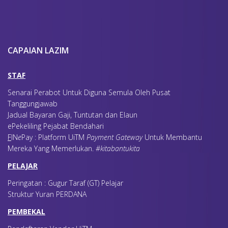
CAPAIAN LAZIM
STAF
Senarai Perabot Untuk Diguna Semula Oleh Pusat
Tanggungjawab
Jadual Bayaran Gaji, Tuntutan dan Elaun
ePekeliling Pejabat Bendahari
F
IN
e
Pay : Platform UiTM
Payment Gateway
Untuk Membantu
Mereka Yang Memerlukan
.
#kitabantukita
PELAJAR
Peringatan : Gugur Taraf (GT) Pelajar
Struktur Yuran PERDANA
PEMBEKAL