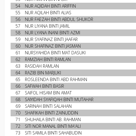
54
NUR AQIDAH BINTI ARIFFIN
55
NUR AQILAH BINTI ALIAS
56
NUR FAEZAH BINTI ABDUL SHUKOR
57
NUR LIYANA BINTI JAMIL
58
NUR LYANA INANI BINTI AZMI
59
NUR SYAFINAZ BINTI JAAFAR
60
NUR SHAFINAZ BINTI JASMAN
61
NURSYAHIDA BINTI MAT DASUKI
62
RAMZIAH BINTI RAMLAN
63
RASIDAH RAMLAN
64
RAZIB BIN MARJUKI
65
ROSLEENDA BINTI ABD RAHMAN
66
SAFWAH BINTI BASIR
67
SAIFOL HISAM BIN AMAT
68
SAIYIDAH SYAFIQAH BINTI MUTAHAR
69
SARINAH BINTI SALAHAN
70
SHAFIKAH BINTI ZAINUDDIN
71
SHUHAILA BINTI AB. RAHMAN
72
SITI NOR MANAL BINTI MA'ALI
73
SITI SAMILA BINTI SAHABUDIN