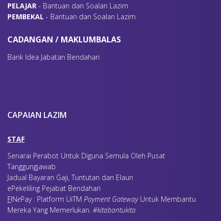
P
ELAJAR
- Bantuan dan Soalan Lazim
P
EMBEKAL
- Bantuan dan Soalan Lazim
CADANGAN / MAKLUMBALAS
Bank Idea Jabatan Bendahari
CAPAIAN LAZIM
STAF
Senarai Perabot Untuk Diguna Semula Oleh Pusat
Tanggungjawab
Jadual Bayaran Gaji, Tuntutan dan Elaun
ePekeliling Pejabat Bendahari
F
IN
e
Pay : Platform UiTM
Payment Gateway
Untuk Membantu
Mereka Yang Memerlukan
.
#kitabantukita