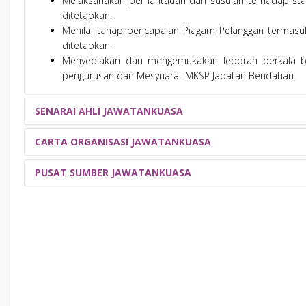
Melaksanakan pemantauan dan susulan terhadap sta
ditetapkan.
Menilai tahap pencapaian Piagam Pelanggan termasuk
ditetapkan.
Menyediakan dan mengemukakan leporan berkala be
pengurusan dan Mesyuarat MKSP Jabatan Bendahari.
SENARAI AHLI JAWATANKUASA
CARTA ORGANISASI JAWATANKUASA
PENGURUSAN
NO
NAMA
PUSAT SUMBER JAWATANKUASA
1
JUNITA BINTI JAMALUDIN
C.A. (M) ACMA CGMA
2
AZMAN BIN BUJAL
C.A. (M)
3
IBRAHIM FADZLY BIN HARUN
4
NOOR SHAIDATUL EZZA BINTI MOHD FUZI
JAWATANKUASA ISO JABATAN BENDAHARI
5
AHLI JAWATANKUASA
NO
NAMA
1
NORAZNI BINTI MOHD SANI
C.A. (M)
2
NAZIRAH BINTI ABD HAMID
C.A. (M)