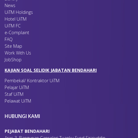
News
UiTM Holdings
Hotel UiTM
UiTM FC
e-Complaint
FAQ
Site Map
Work With Us
JobShop
KAJIAN SOAL SELIDIK JABATAN BENDAHARI
Pembekal/ Kontraktor UiTM
Pelajar UiTM
Staf UiTM
Pelawat UiTM
HUBUNGI KAMI
PEJABAT BENDAHARI
Aras 3, Bangunan Canseleri Tuanku Syed Sirajuddin,