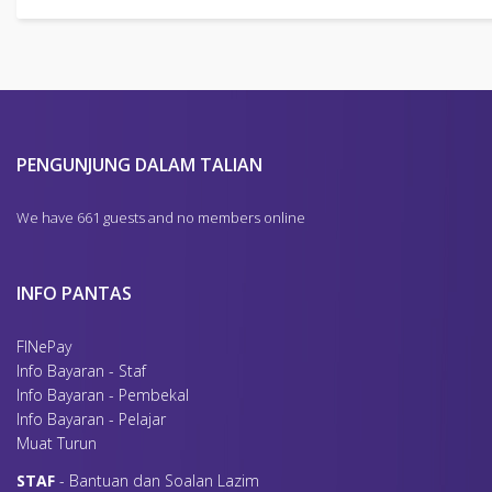
3
NORLEYDIAINI BINTI DAUD
4
ZIZI ITZMAN BIN TUNOT
5
NUR AZURA BINTI ARIFF
6
AZURA BINTI MOKLAS
7
NUR HAZIMIN BINTI ABD WAHAB
8
MOHD RAFIDI BIN MOHD SAMAN
CHRO, MMIHRM
PENGUNJUNG DALAM TALIAN
9
SHAHRUL AFZAR BIN LAILI
We have 661 guests and no members online
INFO PANTAS
FINePay
Info Bayaran - Staf
Info Bayaran - Pembekal
Info Bayaran - Pelajar
Muat Turun
S
TAF
- Bantuan dan Soalan Lazim