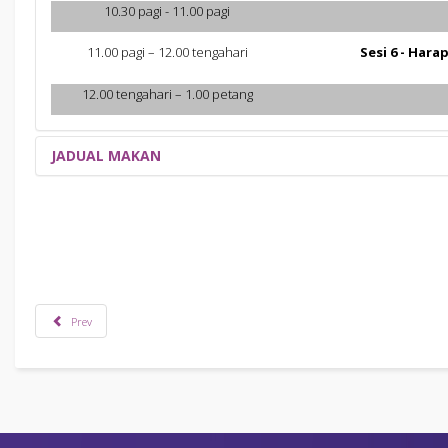
10.30 pagi - 11.00 pagi
11.00 pagi – 12.00 tengahari
Sesi 6 - Har
12.00 tengahari – 1.00 petang
JADUAL MAKAN
Jadual makan di Anjung Sedayan, ILD UiTM. Sila patuhi jadial makan s
Prev