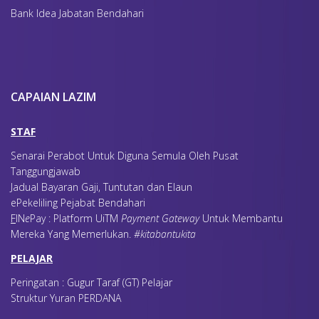
Bank Idea Jabatan Bendahari
CAPAIAN LAZIM
STAF
Senarai Perabot Untuk Diguna Semula Oleh Pusat
Tanggungjawab
Jadual Bayaran Gaji, Tuntutan dan Elaun
ePekeliling Pejabat Bendahari
F
IN
e
Pay : Platform UiTM
Payment Gateway
Untuk Membantu
Mereka Yang Memerlukan
.
#kitabantukita
PELAJAR
Peringatan : Gugur Taraf (GT) Pelajar
Struktur Yuran PERDANA