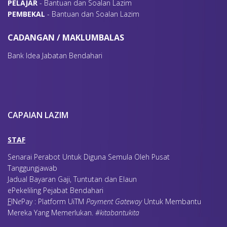
P
ELAJAR
- Bantuan dan Soalan Lazim
P
EMBEKAL
- Bantuan dan Soalan Lazim
CADANGAN / MAKLUMBALAS
Bank Idea Jabatan Bendahari
CAPAIAN LAZIM
STAF
Senarai Perabot Untuk Diguna Semula Oleh Pusat
Tanggungjawab
Jadual Bayaran Gaji, Tuntutan dan Elaun
ePekeliling Pejabat Bendahari
F
IN
e
Pay : Platform UiTM
Payment Gateway
Untuk Membantu
Mereka Yang Memerlukan
.
#kitabantukita