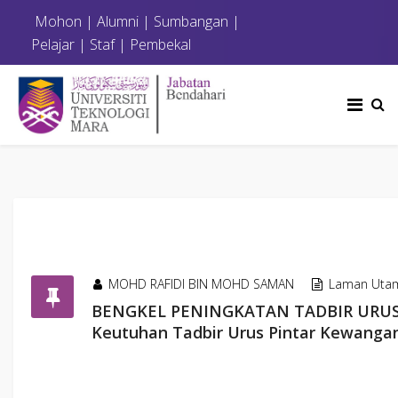
Mohon
|
Alumni
|
Sumbangan
|
Pelajar
|
Staf
|
Pembekal
MOHD RAFIDI BIN MOHD SAMAN
Laman Uta
BENGKEL PENINGKATAN TADBIR URUS
Keutuhan Tadbir Urus Pintar Kewanga