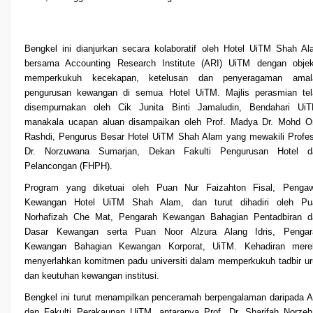
Bengkel ini dianjurkan secara kolaboratif oleh Hotel UiTM Shah A
bersama Accounting Research Institute (ARI) UiTM dengan objekt
memperkukuh kecekapan, ketelusan dan penyeragaman amal
pengurusan kewangan di semua Hotel UiTM. Majlis perasmian tel
disempurnakan oleh Cik Junita Binti Jamaludin, Bendahari UiT
manakala ucapan aluan disampaikan oleh Prof. Madya Dr. Mohd O
Rashdi, Pengurus Besar Hotel UiTM Shah Alam yang mewakili Profe
Dr. Norzuwana Sumarjan, Dekan Fakulti Pengurusan Hotel d
Pelancongan (FHPH).
Program yang diketuai oleh Puan Nur Faizahton Fisal, Pengaw
Kewangan Hotel UiTM Shah Alam, dan turut dihadiri oleh Pu
Norhafizah Che Mat, Pengarah Kewangan Bahagian Pentadbiran d
Dasar Kewangan serta Puan Noor Alzura Alang Idris, Pengar
Kewangan Bahagian Kewangan Korporat, UiTM. Kehadiran mere
menyerlahkan komitmen padu universiti dalam memperkukuh tadbir u
dan keutuhan kewangan institusi.
Bengkel ini turut menampilkan penceramah berpengalaman daripada 
dan Fakulti Perakaunan UiTM, antaranya Prof. Dr. Sharifah Norze