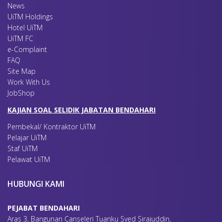
News
UiTM Holdings
Hotel UiTM
UiTM FC
e-Complaint
FAQ
Site Map
Work With Us
JobShop
KAJIAN SOAL SELIDIK JABATAN BENDAHARI
Pembekal/ Kontraktor UiTM
Pelajar UiTM
Staf UiTM
Pelawat UiTM
HUBUNGI KAMI
PEJABAT BENDAHARI
Aras 3, Bangunan Canseleri Tuanku Syed Sirajuddin,