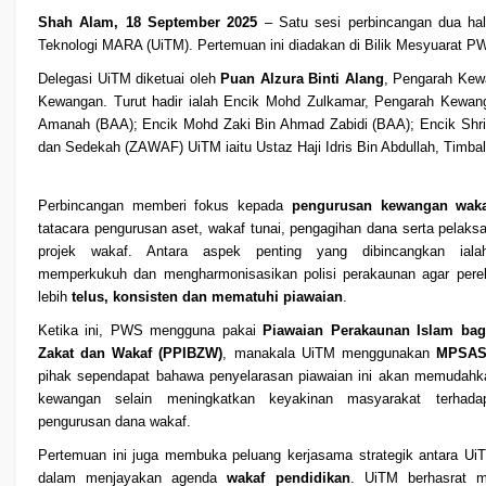
Shah Alam, 18 September 2025
– Satu sesi perbincangan dua hal
Teknologi MARA (UiTM). Pertemuan ini diadakan di Bilik Mesyuarat PW
Delegasi UiTM diketuai oleh
Puan Alzura Binti Alang
, Pengarah Kew
Kewangan. Turut hadir ialah Encik Mohd Zulkamar, Pengarah Kewa
Amanah (BAA); Encik Mohd Zaki Bin Ahmad Zabidi (BAA); Encik Shriza
dan Sedekah (ZAWAF) UiTM iaitu Ustaz Haji Idris Bin Abdullah, Timba
Perbincangan memberi fokus kepada
pengurusan kewangan waka
tatacara pengurusan aset, wakaf tunai, pengagihan dana serta pelaks
projek wakaf. Antara aspek penting yang dibincangkan iala
memperkukuh dan mengharmonisasikan polisi perakaunan agar pere
lebih
telus, konsisten dan mematuhi piawaian
.
Ketika ini, PWS mengguna pakai
Piawaian Perakaunan Islam bagi
Zakat dan Wakaf (PPIBZW)
, manakala UiTM menggunakan
MPSA
pihak sependapat bahawa penyelarasan piawaian ini akan memudahk
kewangan selain meningkatkan keyakinan masyarakat terhada
pengurusan dana wakaf.
Pertemuan ini juga membuka peluang kerjasama strategik antara 
dalam menjayakan agenda
wakaf pendidikan
. UiTM berhasrat 