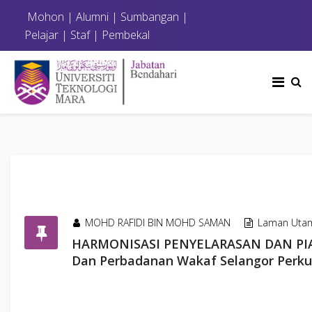
Mohon
|
Alumni
|
Sumbangan
|
Pelajar
|
Staf
|
Pembekal
MOHD RAFIDI BIN MOHD SAMAN
Laman Uta
HARMONISASI PENYELARASAN DAN PIAW
Dan Perbadanan Wakaf Selangor Perku