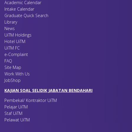
Academic Calendar
Intake Calendar
Graduate Quick Search
Library
News
UiTM Holdings
Hotel UiTM
UiTM FC
e-Complaint
FAQ
Site Map
Work With Us
JobShop
KAJIAN SOAL SELIDIK JABATAN BENDAHARI
Pembekal/ Kontraktor UiTM
Pelajar UiTM
Staf UiTM
Pelawat UiTM