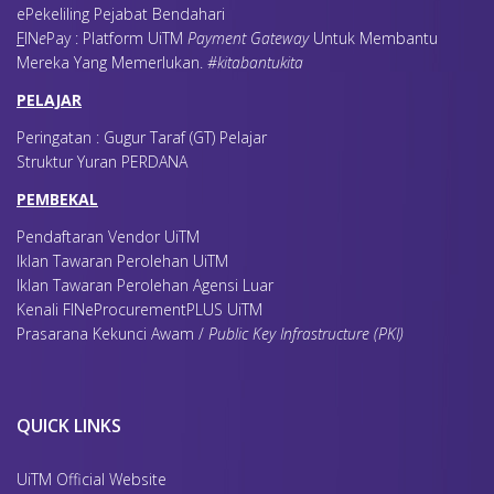
ePekeliling Pejabat Bendahari
F
IN
e
Pay : Platform UiTM
Payment Gateway
Untuk Membantu
Mereka Yang Memerlukan
.
#kitabantukita
PELAJAR
Peringatan : Gugur Taraf (GT) Pelajar
Struktur Yuran PERDANA
PEMBEKAL
Pendaftaran Vendor UiTM
Iklan Tawaran Perolehan UiTM
Iklan Tawaran Perolehan Agensi Luar
Kenali FINeProcurementPLUS UiTM
Prasarana Kekunci Awam /
Public Key Infrastructure (PKI)
QUICK LINKS
UiTM Official Website