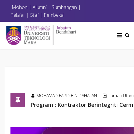
Mohon
|
Alumni
|
Sumbangan
|
Pelajar
|
Staf
|
Pembekal
MOHAMAD FARID BIN DAHALAN
Laman Utam
Program : Kontraktor Berintegriti Ce