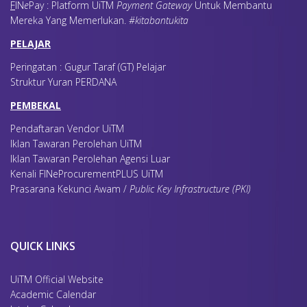
F
IN
e
Pay : Platform UiTM
Payment Gateway
Untuk Membantu
Mereka Yang Memerlukan
.
#kitabantukita
PELAJAR
Peringatan : Gugur Taraf (GT) Pelajar
Struktur Yuran PERDANA
PEMBEKAL
Pendaftaran Vendor UiTM
Iklan Tawaran Perolehan UiTM
Iklan Tawaran Perolehan Agensi Luar
Kenali FINeProcurementPLUS UiTM
Prasarana Kekunci Awam /
Public Key Infrastructure (PKI)
QUICK LINKS
UiTM Official Website
Academic Calendar