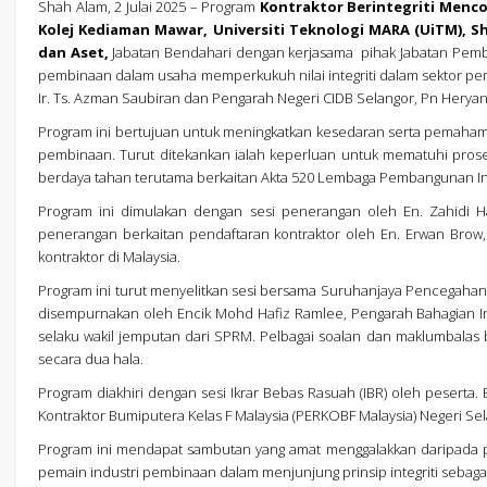
Shah Alam, 2 Julai 2025 – Program
Kontraktor Berintegriti Menc
Kolej Kediaman Mawar, Universiti Teknologi MARA (UiTM), S
dan Aset,
Jabatan Bendahari dengan kerjasama pihak Jabatan Pem
pembinaan dalam usaha memperkukuh nilai integriti dalam sektor p
Ir. Ts. Azman Saubiran dan Pengarah Negeri CIDB Selangor, Pn Heryant
Program ini bertujuan untuk meningkatkan kesedaran serta pemahama
pembinaan. Turut ditekankan ialah keperluan untuk mematuhi pros
berdaya tahan terutama berkaitan Akta 520 Lembaga Pembangunan I
Program ini dimulakan dengan sesi penerangan oleh En. Zahidi 
penerangan berkaitan pendaftaran kontraktor oleh En. Erwan Brow
kontraktor di Malaysia.
Program ini turut menyelitkan sesi bersama Suruhanjaya Pencegahan R
disempurnakan oleh Encik Mohd Hafiz Ramlee, Pengarah Bahagian In
selaku wakil jemputan dari SPRM. Pelbagai soalan dan maklumbalas be
secara dua hala.
Program diakhiri dengan sesi Ikrar Bebas Rasuah (IBR) oleh peserta. 
Kontraktor Bumiputera Kelas F Malaysia (PERKOBF Malaysia) Negeri Se
Program ini mendapat sambutan yang amat menggalakkan daripada pa
pemain industri pembinaan dalam menjunjung prinsip integriti sebagai