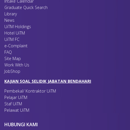
Intake Calendar
Graduate Quick Search
Library
News
UiTM Holdings
Hotel UiTM
UiTM FC
e-Complaint
FAQ
Site Map
Work With Us
JobShop
KAJIAN SOAL SELIDIK JABATAN BENDAHARI
Pembekal/ Kontraktor UiTM
Pelajar UiTM
Staf UiTM
Pelawat UiTM
HUBUNGI KAMI