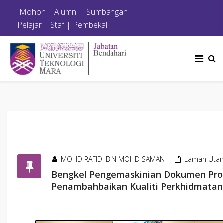
Mohon
|
Alumni
|
Sumbangan
|
Pelajar
|
Staf
|
Pembekal
MOHD RAFIDI BIN MOHD SAMAN
Laman Uta
Bengkel Pengemaskinian Dokumen Pros
Penambahbaikan Kualiti Perkhidmatan