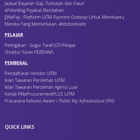
Jadual Bayaran Gaji, Tuntutan dan Elaun
ePekeliling Pejabat Bendahari
F
IN
e
Pay : Platform UiTM
Payment Gateway
Untuk Membantu
Mereka Yang Memerlukan
.
#kitabantukita
PELAJAR
Peringatan : Gugur Taraf (GT) Pelajar
Struktur Yuran PERDANA
PEMBEKAL
Pendaftaran Vendor UiTM
Iklan Tawaran Perolehan UiTM
Iklan Tawaran Perolehan Agensi Luar
Kenali FINeProcurementPLUS UiTM
Prasarana Kekunci Awam /
Public Key Infrastructure (PKI)
QUICK LINKS