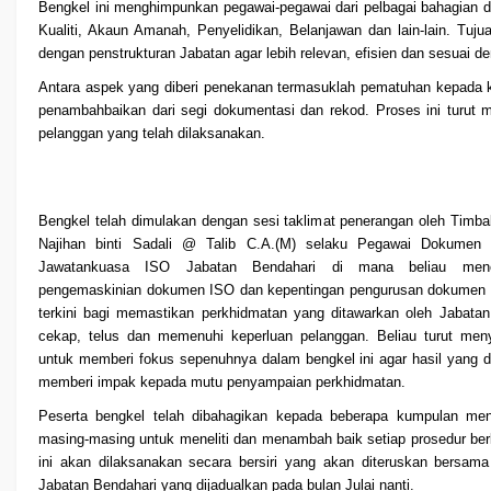
Bengkel ini menghimpunkan pegawai-pegawai dari pelbagai bahagian d
Kualiti, Akaun Amanah, Penyelidikan, Belanjawan dan lain-lain. Tu
dengan penstrukturan Jabatan agar lebih relevan, efisien dan sesuai 
Antara aspek yang diberi penekanan termasuklah pematuhan kepada ke
penambahbaikan dari segi dokumentasi dan rekod. Proses ini turut m
pelanggan yang telah dilaksanakan.
Bengkel telah dimulakan dengan sesi taklimat penerangan oleh Timba
Najihan binti Sadali @ Talib C.A.(M) selaku Pegawai Dokumen 
Jawatankuasa ISO Jabatan Bendahari di mana beliau mene
pengemaskinian dokumen ISO dan kepentingan pengurusan dokumen y
terkini bagi memastikan perkhidmatan yang ditawarkan oleh Jabatan
cekap, telus dan memenuhi keperluan pelanggan. Beliau turut men
untuk memberi fokus sepenuhnya dalam bengkel ini agar hasil yang d
memberi impak kepada mutu penyampaian perkhidmatan.
Peserta bengkel telah dibahagikan kepada beberapa kumpulan meng
masing-masing untuk meneliti dan menambah baik setiap prosedur ber
ini akan dilaksanakan secara bersiri yang akan diteruskan bersa
Jabatan Bendahari yang dijadualkan pada bulan Julai nanti.