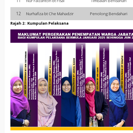
11
Nur Faizahton bt Fisal
Timbalan Bendahari
12
Nurhafiza bt Che Mahadzir
Penolong Bendahari
Rajah 2 : Kumpulan Pelaksana