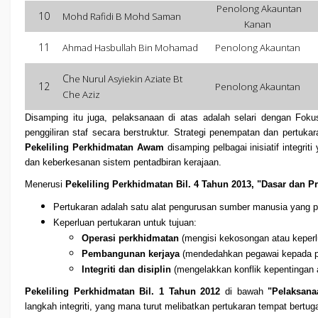
Penolong Akauntan
10
Mohd Rafidi B Mohd Saman
Kanan
11
Ahmad Hasbullah Bin Mohamad
Penolong Akauntan
C
he Nurul Asyiekin Aziate Bt
12
Penolong Akauntan
Che Aziz
Disamping itu juga, pelaksanaan di atas adalah selari dengan Fo
penggiliran staf secara berstruktur. Strategi penempatan dan pertuk
Pekeliling Perkhidmatan Awam
disamping pelbagai inisiatif integrit
dan keberkesanan sistem pentadbiran kerajaan.
Menerusi
Pekeliling Perkhidmatan Bil. 4 Tahun 2013, "Dasar dan
Pertukaran adalah satu alat pengurusan sumber manusia yang p
Keperluan pertukaran untuk tujuan:
Operasi perkhidmatan
(mengisi kekosongan atau keperlu
Pembangunan kerjaya
(mendedahkan pegawai kepada pe
Integriti dan disiplin
(mengelakkan konflik kepentingan 
Pekeliling Perkhidmatan Bil. 1 Tahun 2012
di bawah
"Pelaksana
langkah integriti, yang mana turut melibatkan pertukaran tempat bertuga