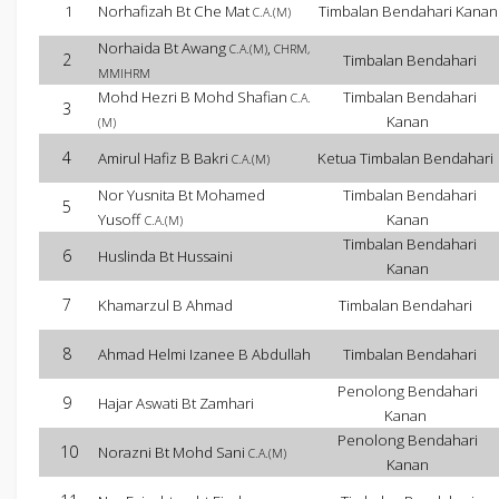
1
Norhafizah Bt Che Mat
Timbalan Bendahari Kanan
C.A.(M)
Norhaida Bt Awang
,
C.A.(M)
CHRM,
2
Timbalan Bendahari
MMIHRM
Mohd Hezri B Mohd Shafian
Timbalan Bendahari
C.A.
3
Kanan
(M)
4
Amirul Hafiz B Bakri
Ketua Timbalan Bendahari
C.A.(M)
Nor Yusnita Bt Mohamed
Timbalan Bendahari
5
Yusoff
Kanan
C.A.(M)
Timbalan Bendahari
6
Huslinda Bt Hussaini
Kanan
7
Khamarzul B Ahmad
Timbalan Bendahari
8
Ahmad Helmi Izanee B Abdullah
Timbalan Bendahari
Penolong Bendahari
9
Hajar Aswati Bt Zamhari
Kanan
Penolong Bendahari
10
Norazni Bt Mohd Sani
C.A.(M)
Kanan