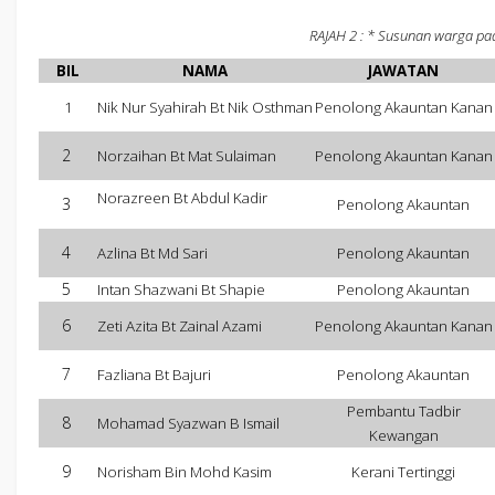
RAJAH 2 : * Susunan warga pad
BIL
NAMA
JAWATAN
1
Nik Nur Syahirah Bt Nik Osthman
Penolong Akauntan Kanan
2
Norzaihan Bt Mat Sulaiman
Penolong Akauntan Kanan
Norazreen Bt Abdul Kadir
3
Penolong Akauntan
4
Azlina Bt Md Sari
Penolong Akauntan
5
Intan Shazwani Bt Shapie
Penolong Akauntan
6
Zeti Azita Bt Zainal Azami
Penolong Akauntan Kanan
7
Fazliana Bt Bajuri
Penolong Akauntan
Pembantu Tadbir
8
Mohamad Syazwan B Ismail
Kewangan
9
Norisham Bin Mohd Kasim
Kerani Tertinggi