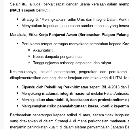
Selain itu, ia juga berkait rapat dengan usaha kerajaan dalam me
(NACP)
seperti berikut :
Strategi 6: "Meningkatkan Tadbir Urus dan Integriti Dalam Per
Menyatakan keperluan pengurusan sumber manusia yang berasaska
Manakala,
Etika Kerja Penjawat Awam (Berteraskan Piagam Pelang
Pertukaran tempat bertugas menyokong pematuhan kepada
Kod
Akauntabiliti,
Bebas daripada pengaruh luar,
Tanggungjawab terhadap organisasi dan rakyat.
Kesimpulannya, inisiatif penempatan, pergerakan dan pertukara
diimplementasikan dari segi dasar kerajaan dan etika kerja di UiTM. Ia
Dipandu oleh
Pekeliling Perkhidmatan
seperti Bil. 4/2013 dan 
Menyokong
matlamat integriti nasional
melalui Pelan Antirasu
Meningkatkan
akauntabiliti, kecekapan dan profesionalisme
p
Mengurangkan risiko
penyalahgunaan kuasa, konflik kepenti
Berdasarkan penerangan kepada artikel di atas, secara tidak langs
yang ditekankan di dalam Strategi 4 di mana perkongsian matlamat/ tu
menjamin peningkatan kualiti di dalam sistem penyampaian Jabatan B