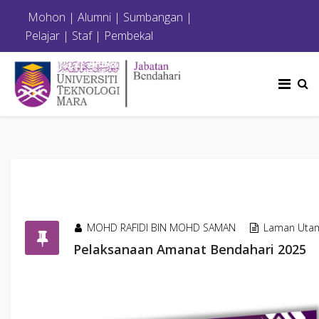
Mohon
|
Alumni
|
Sumbangan
|
Pelajar
|
Staf
|
Pembekal
MOHD RAFIDI BIN MOHD SAMAN
Laman Uta
Pelaksanaan Amanat Bendahari 2025