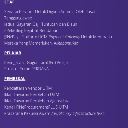
STAF
Senarai Perabot Untuk Diguna Semula Oleh Pusat
Tanggungjawab
Jadual Bayaran Gaji, Tuntutan dan Elaun
ePekeliling Pejabat Bendahari
F
IN
e
Pay : Platform UiTM
Payment Gateway
Untuk Membantu
Mereka Yang Memerlukan
.
#kitabantukita
PELAJAR
Peringatan : Gugur Taraf (GT) Pelajar
Struktur Yuran PERDANA
PEMBEKAL
Pendaftaran Vendor UiTM
Iklan Tawaran Perolehan UiTM
Iklan Tawaran Perolehan Agensi Luar
Kenali FINeProcurementPLUS UiTM
Prasarana Kekunci Awam /
Public Key Infrastructure (PKI)