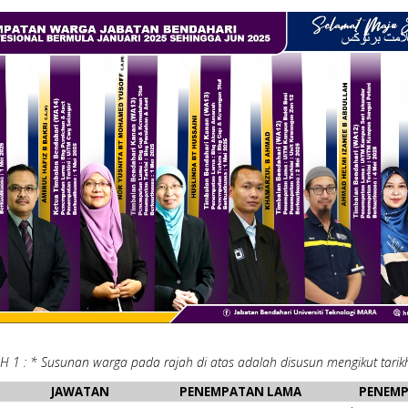
H 1 : * Susunan warga pada rajah di atas adalah disusun mengikut tarik
JAWATAN
PENEMPATAN LAMA
PENEMP