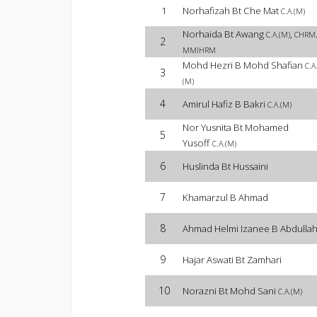
1
Norhafizah Bt Che Mat
C.A.(M)
Norhaida Bt Awang
,
C.A.(M)
CHRM,
2
MMIHRM
Mohd Hezri B Mohd Shafian
C.A
3
(M)
4
Amirul Hafiz B Bakri
C.A.(M)
Nor Yusnita Bt Mohamed
5
Yusoff
C.A.(M)
6
Huslinda Bt Hussaini
7
Khamarzul B Ahmad
8
Ahmad Helmi Izanee B Abdulla
9
Hajar Aswati Bt Zamhari
10
Norazni Bt Mohd Sani
C.A.(M)