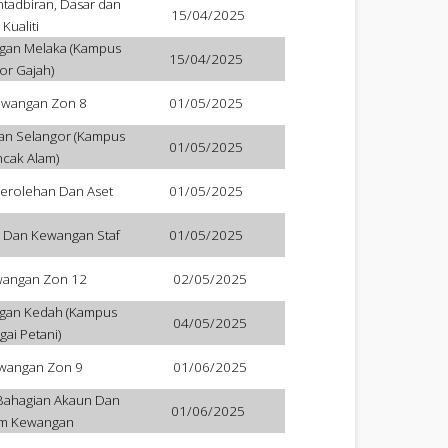
tadbiran, Dasar dan
15/04/2025
Kualiti
gan Melaka (Kampus
15/04/2025
or Gajah)
ewangan Zon 8
01/05/2025
n Selangor (Kampus
01/05/2025
cak Alam)
erolehan Dan Aset
01/05/2025
i Dan Kewangan Staf
01/05/2025
wangan Zon 12
02/05/2025
gan Kedah (Kampus
04/05/2025
gai Petani)
ewangan Zon 9
01/06/2025
 Bahagian Akaun Dan
01/06/2025
em Kewangan