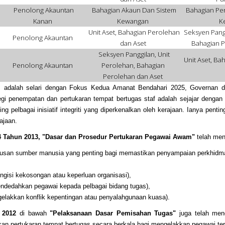
Penolong Akauntan
Bahagian Akaun Dan Sistem
Bahagian Pe
Kanan
Kewangan
K
Unit Aset, Bahagian Perolehan
Seksyen Pangg
d
Penolong Akauntan
dan Aset
Bahagian P
Seksyen Panggilan, Unit
Unit Aset, Ba
Penolong Akauntan
Perolehan, Bahagian
Perolehan dan Aset
as adalah selari dengan Fokus Kedua Amanat Bendahari 2025, Governan d
rategi penempatan dan pertukaran tempat bertugas staf adalah sejajar denga
g pelbagai inisiatif integriti yang diperkenalkan oleh kerajaan. Ianya penti
ajaan.
. 4 Tahun 2013, "Dasar dan Prosedur Pertukaran Pegawai Awam"
telah men
urusan sumber manusia yang penting bagi memastikan penyampaian perkhidmat
gisi kekosongan atau keperluan organisasi),
ndedahkan pegawai kepada pelbagai bidang tugas),
elakkan konflik kepentingan atau penyalahgunaan kuasa).
n 2012
di bawah
"Pelaksanaan Dasar Pemisahan Tugas"
juga telah me
tkan pertukaran tempat bertugas secara berkala bagi mengelakkan pegawai terlib