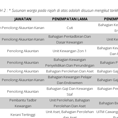
H 2 : * Susunan warga pada rajah di atas adalah disusun mengikut tarik
JAWATAN
PENEMPATAN LAMA
PENEMP
Bahagian Ke
n
Penolong Akauntan Kanan
Cuti
E
Bahagian Pentadbiran Dan
Penolong Akauntan Kanan
Unit K
Dasar Kewangan
Bahagian Ke
Penolong Akauntan
Unit Kewangan Zon 1
Dan 
Bahagian Kewangan
Penolong Akauntan
Bahagian P
Penyelidikan Dan Perundingan
Penolong Akauntan
Bahagian Perolehan Dan Aset
Bahagian Gaj
Bahagian Kewangan Pelajar
Penolong Akauntan Kanan
Bahagian Gaj
Dan Endowmen
Bahagian Gaji Dan Kewangan
Bahagian Pen
Penolong Akauntan
Staf
Pembantu Tadbir
Unit Perolehan, Bahagian
Bahagian Be
Kewangan
Perolehan Dan Aset
Unit Aset, Bahagian Perolehan
UiTM Cawang
Kerani Tertinggi
dan Aset
Pu