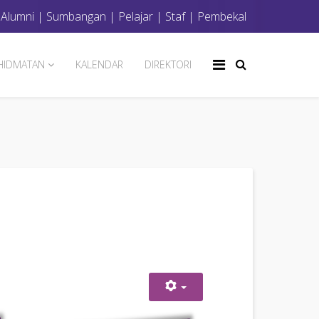
|
Alumni
|
Sumbangan
|
Pelajar
|
Staf
|
Pembekal
HIDMATAN
KALENDAR
DIREKTORI