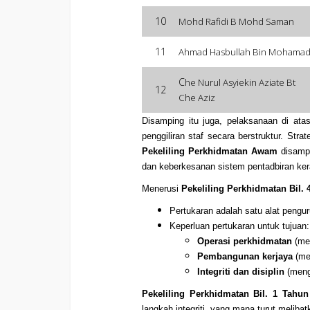
10
Mohd Rafidi B Mohd Saman
11
Ahmad Hasbullah Bin Mohama
C
he Nurul Asyiekin Aziate Bt
12
Che Aziz
Disamping itu juga, pelaksanaan di at
penggiliran staf secara berstruktur. St
Pekeliling Perkhidmatan Awam
disampin
dan keberkesanan sistem pentadbiran ker
Menerusi
Pekeliling Perkhidmatan Bil
Pertukaran adalah satu alat peng
Keperluan pertukaran untuk tujuan:
Operasi perkhidmatan
(men
Pembangunan kerjaya
(me
Integriti dan disiplin
(meng
Pekeliling Perkhidmatan Bil. 1 Tahu
langkah integriti, yang mana turut meliba