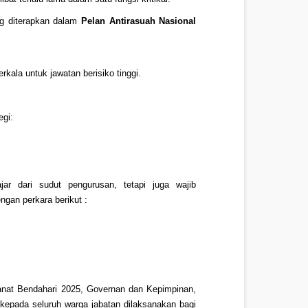
ng diterapkan dalam
Pelan Antirasuah Nasional
kala untuk jawatan berisiko tinggi.
egi:
ar dari sudut pengurusan, tetapi juga wajib
ngan perkara berikut :
manat Bendahari 2025, Governan dan Kepimpinan,
n kepada seluruh warga jabatan dilaksanakan bagi