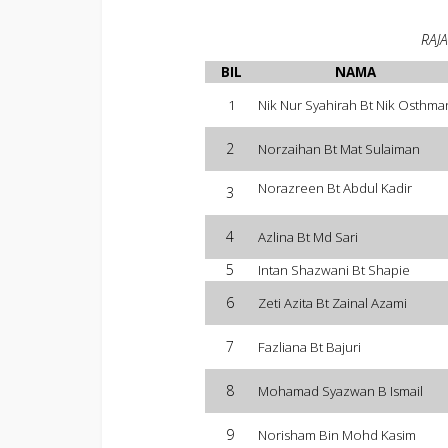
RAJA
BIL
NAMA
1
Nik Nur Syahirah Bt Nik Osthma
2
Norzaihan Bt Mat Sulaiman
Norazreen Bt Abdul Kadir
3
4
Azlina Bt Md Sari
5
Intan Shazwani Bt Shapie
6
Zeti Azita Bt Zainal Azami
7
Fazliana Bt Bajuri
8
Mohamad Syazwan B Ismail
9
Norisham Bin Mohd Kasim