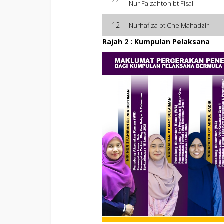
11
Nur Faizahton bt Fisal
12
Nurhafiza bt Che Mahadzir
Rajah 2 : Kumpulan Pelaksana