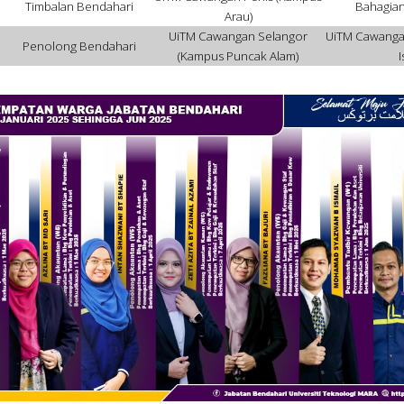
Timbalan Bendahari
Bahagia
Arau)
UiTM Cawangan Selangor
UiTM Cawanga
Penolong Bendahari
(Kampus Puncak Alam)
I