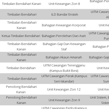
Bahagian Pen
Timbalan Bendahari Kanan
Unit Kewangan Zon 8
UiTM Cawan
Timbalan Bendahari
ILD Bandar Enstek
Al
Timbalan Bendahari
.
Bahagian Kewangan Korporat
Unit K
Kanan
UiTM Cawanga
Ketua Timbalan Bendahari
Bahagian Perolehan Dan Aset
Pun
Timbalan Bendahari
Bahagian Gaji Dan Kewangan
Bahagian P
Kanan
Staf
Timbalan Bendahari
Bahagian Akaun Amanah
Bahagian Gaj
Kanan
UiTM Cawangan Terengganu
Timbalan Bendahari
Unit Ke
(Kampus Bukit Besi)
UiTM Cawangan Perak (Kampus
UiTM Cawan
h
Timbalan Bendahari
Seri Iskandar)
Sun
Penolong Bendahari
Unit Kewangan Zon 12
Unit K
Kanan
Penolong Bendahari
Unit Sistem,
Unit Kewangan Zon 9
Kanan
Sist
UiTM Cawangan Perlis (Kampus