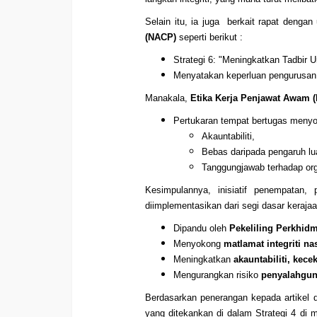
Selain itu, ia juga berkait rapat deng
(NACP)
seperti berikut :
Strategi 6: "Meningkatkan Tadbir 
Menyatakan keperluan pengurusan s
Manakala,
Etika Kerja Penjawat Awam (
Pertukaran tempat bertugas men
Akauntabiliti,
Bebas daripada pengaruh lua
Tanggungjawab terhadap org
Kesimpulannya, inisiatif penempatan,
diimplementasikan dari segi dasar kerajaa
Dipandu oleh
Pekeliling Perkhid
Menyokong
matlamat integriti na
Meningkatkan
akauntabiliti, kec
Mengurangkan risiko
penyalahgun
Berdasarkan penerangan kepada artikel 
yang ditekankan di dalam Strategi 4 di m