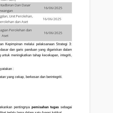
ntadbiran Dan Dasar
16/06/2025
ewangan
ilan, Unit Perolehan,
16/06/2025
erolehan dan Aset
hagian Perolehan dan
16/06/2025
Aset
an Kepimpinan melalui pelaksanaan Strategi 3:
n dasar dan garis panduan yang digariskan dalam
ng untuk meningkatkan tahap kecekapan, integriti,
yatakan :
an yang cekap, berkesan dan berintegriti.
nekankan pentingnya
pemisahan tugas
sebagai
at terlalu lama dalam satu fungsi kritikal.