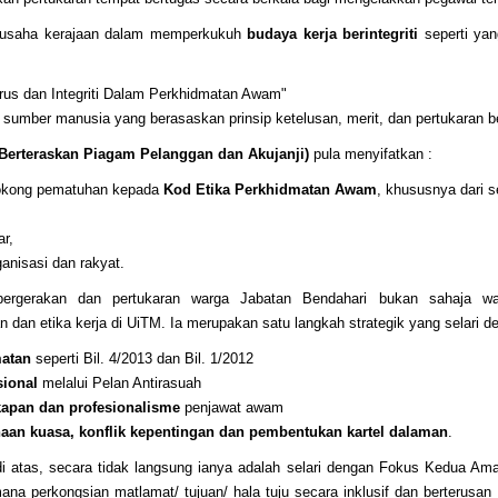
an usaha kerajaan dalam memperkukuh
budaya kerja berintegriti
seperti ya
Urus dan Integriti Dalam Perkhidmatan Awam"
umber manusia yang berasaskan prinsip ketelusan, merit, dan pertukaran ber
Berteraskan Piagam Pelanggan dan Akujanji)
pula menyifatkan :
yokong pematuhan kepada
Kod Etika Perkhidmatan Awam
, khususnya dari s
r,
anisasi dan rakyat.
 pergerakan dan pertukaran warga Jabatan Bendahari bukan sahaja waj
n dan etika kerja di UiTM. Ia merupakan satu langkah strategik yang selari de
matan
seperti Bil. 4/2013 dan Bil. 1/2012
sional
melalui Pelan Antirasuah
ekapan dan profesionalisme
penjawat awam
aan kuasa, konflik kepentingan dan pembentukan kartel dalaman
.
di atas, secara tidak langsung ianya adalah selari dengan Fokus Kedua A
ana perkongsian matlamat/ tujuan/ hala tuju secara inklusif dan berterusa