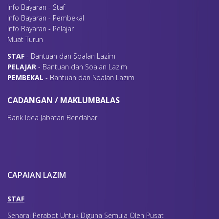
10
MOHAMMAD SHAHFIQ BIN AHMAD SAPRI
Info Bayaran - Staf
11
ZIZI ITZMAN BIN TUNOT
Info Bayaran - Pembekal
12
MOHD RAFIDI BIN MOHD SAMAN
Info Bayaran - Pelajar
Muat Turun
S
TAF
- Bantuan dan Soalan Lazim
P
ELAJAR
- Bantuan dan Soalan Lazim
P
EMBEKAL
- Bantuan dan Soalan Lazim
CADANGAN / MAKLUMBALAS
Bank Idea Jabatan Bendahari
AKTIVITI
CAPAIAN LAZIM
(Sila klik pada poster berkaitan untuk maklumat lanjut)
POSTER
STAF
Senarai Perabot Untuk Diguna Semula Oleh Pusat