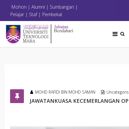
Mohon
|
Alumni
|
Sumbangan
|
Pelajar
|
Staf
|
Pembekal
MOHD RAFIDI BIN MOHD SAMAN
Uncategori
JAWATANKUASA KECEMERLANGAN OPE