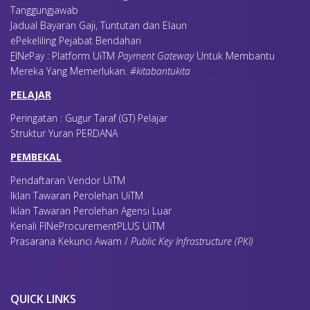
Tanggungjawab
Jadual Bayaran Gaji, Tuntutan dan Elaun
ePekeliling Pejabat Bendahari
F
IN
e
Pay : Platform UiTM
Payment Gateway
Untuk Membantu
Mereka Yang Memerlukan
.
#kitabantukita
PELAJAR
Peringatan : Gugur Taraf (GT) Pelajar
Struktur Yuran PERDANA
PEMBEKAL
Pendaftaran Vendor UiTM
Iklan Tawaran Perolehan UiTM
Iklan Tawaran Perolehan Agensi Luar
Kenali FINeProcurementPLUS UiTM
Prasarana Kekunci Awam /
Public Key Infrastructure (PKI)
QUICK LINKS