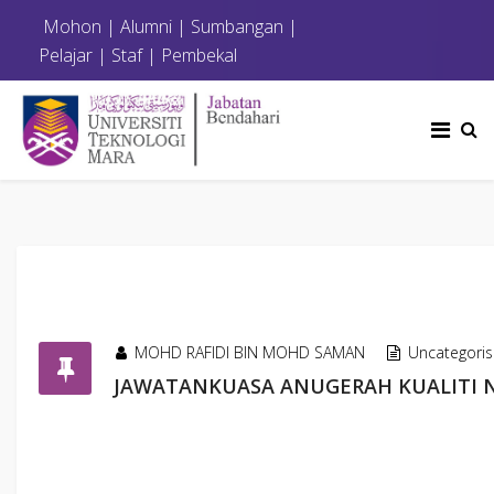
Mohon
|
Alumni
|
Sumbangan
|
Pelajar
|
Staf
|
Pembekal
MOHD RAFIDI BIN MOHD SAMAN
Uncategori
JAWATANKUASA ANUGERAH KUALITI N