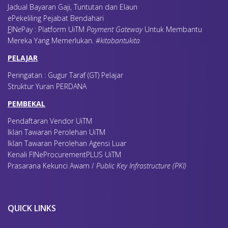
3
MOHD ZULKAMAR BIN JOHARI C.A (M)
Jadual Bayaran Gaji, Tuntutan dan Elaun
ePekeliling Pejabat Bendahari
PENULIS - KRITERIA 6 : TUMPUAN KEPADA OPERASI
F
IN
e
Pay : Platform UiTM
Payment Gateway
Untuk Membantu
NO
NAMA
Mereka Yang Memerlukan
.
#kitabantukita
1
AZMAN BIN BUJAL C.A (M)
2
SITI HELWANA BINTI YUSRI C.A (M)
PELAJAR
3
SOLEHA BINTI ROMALLANI C.A (M)
Peringatan : Gugur Taraf (GT) Pelajar
4
NURSYAFIQAH AIN BIN MOHD SOHAMI
Struktur Yuran PERDANA
PENULIS - KRITERIA 7-1 : HASIL I
NO
NAMA
PEMBEKAL
1
HUSLINDA BINTI HUSSAINI C.A (M)
Pendaftaran Vendor UiTM
2
HAFIZI BIN AHMAD
Iklan Tawaran Perolehan UiTM
3
MOHAMMAD NOOR AZIZI BIN YAAKOB C.A (M)
Iklan Tawaran Perolehan Agensi Luar
PENULIS - KRITERIA 7-2 : HASIL II
Kenali FINeProcurementPLUS UiTM
NO
NAMA
Prasarana Kekunci Awam /
Public Key Infrastructure (PKI)
1
MOHD ZAFFUR BIN AZAHAR NAZRI C.A (M)
2
MOHD FAIROL BIN ISMANGIL
3
NOOR SHAREENA BINTI AMAN C.A (M)
QUICK LINKS
PENULIS - KRITERIA 7-3 : HASIL III
NO
NAMA