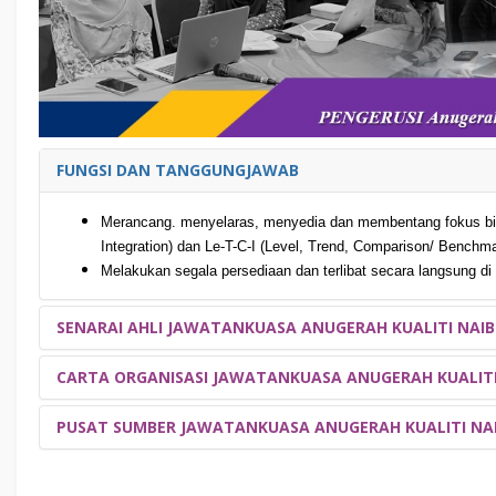
FUNGSI DAN TANGGUNGJAWAB
Merancang. menyelaras, menyedia dan membentang fokus bida
Integration) dan Le-T-C-I (Level, Trend, Comparison/ Benchma
Melakukan segala persediaan dan terlibat secara langsung d
SENARAI AHLI JAWATANKUASA ANUGERAH KUALITI NAIB
CARTA ORGANISASI JAWATANKUASA ANUGERAH KUALITI
PENGURUSAN
NO
NAMA
PUSAT SUMBER JAWATANKUASA ANUGERAH KUALITI NAI
1
JUNITA BINTI JAMALUDIN
C.A (M), CIMA, CGMA
2
ZARINA BINTI HUSSIN
C.A. (M)
3
JUBINA BINTI RAMLI
AKTIVITI
C.A (M)