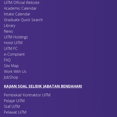
UiTM Official Website
1
NAJIHAN BINTI SADALI @ TALIB C.A (M)
Academic Calendar
2
HASLINAWATI BINTI AB HAMID C.A (M)
Intake Calendar
3
AMIN SAFUAN BIN MOHAMMAD C.A (M)
Graduate Quick Search
4
ROS YATI BINTI SABERON C.A (M)
Library
News
UiTM Holdings
Hotel UiTM
UiTM FC
e-Complaint
FAQ
Site Map
Work With Us
JobShop
KAJIAN SOAL SELIDIK JABATAN BENDAHARI
Pembekal/ Kontraktor UiTM
Pelajar UiTM
Staf UiTM
Pelawat UiTM